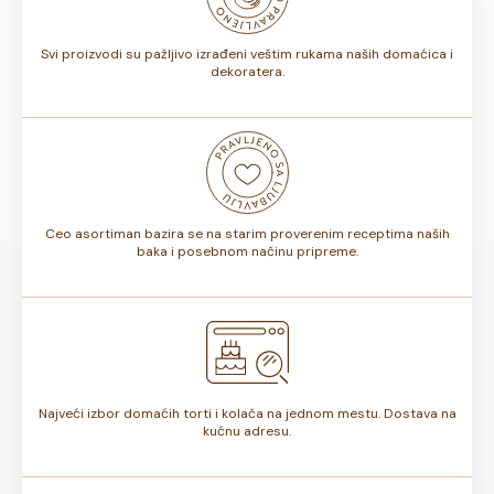
torte.
Svi proizvodi su pažljivo izrađeni veštim rukama naših domaćica i
dekoratera.
Ceo asortiman bazira se na starim proverenim receptima naših
baka i posebnom načinu pripreme.
Najveći izbor domaćih torti i kolača na jednom mestu. Dostava na
kućnu adresu.