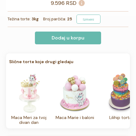
9.596
RSD
Težina torte:
3kg
Broj parčića:
25
Izmeni
Dodaj u korpu
Slične torte koje drugi gledaju
Maca Meri za tvoj
Maca Marie i baloni
Lilihip torta
divan dan