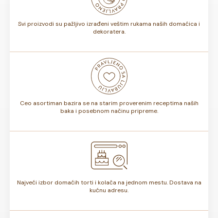
torte.
Svi proizvodi su pažljivo izrađeni veštim rukama naših domaćica i
dekoratera.
Ceo asortiman bazira se na starim proverenim receptima naših
baka i posebnom načinu pripreme.
Najveći izbor domaćih torti i kolača na jednom mestu. Dostava na
kućnu adresu.