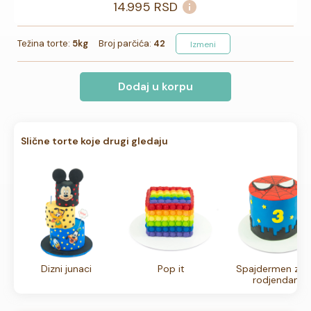
14.995
RSD
Težina torte:
5kg
Broj parčića:
42
Izmeni
Dodaj u korpu
Slične torte koje drugi gledaju
Dizni junaci
Pop it
Spajdermen za 3
rodjendan