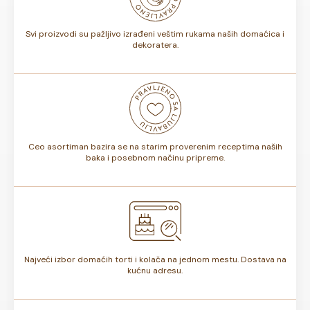
torte.
Svi proizvodi su pažljivo izrađeni veštim rukama naših domaćica i
dekoratera.
Ceo asortiman bazira se na starim proverenim receptima naših
baka i posebnom načinu pripreme.
Najveći izbor domaćih torti i kolača na jednom mestu. Dostava na
kućnu adresu.