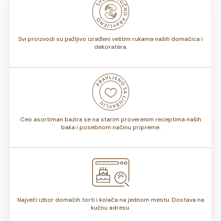
biti od 7 do 10 dana. Rok trajanja je istaknut na deklaraciji
torte.
Svi proizvodi su pažljivo izrađeni veštim rukama naših domaćica i
dekoratera.
Ceo asortiman bazira se na starim proverenim receptima naših
baka i posebnom načinu pripreme.
Najveći izbor domaćih torti i kolača na jednom mestu. Dostava na
kućnu adresu.