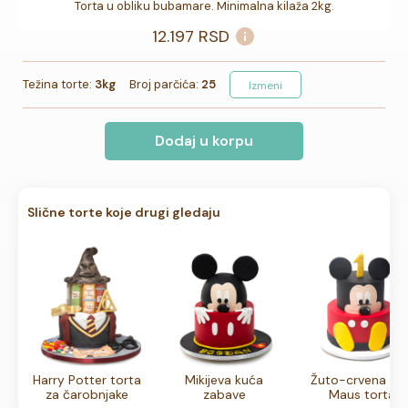
Torta u obliku bubamare. Minimalna kilaža 2kg.
12.197
RSD
Težina torte:
3kg
Broj parčića:
25
Izmeni
Dodaj u korpu
Slične torte koje drugi gledaju
Harry Potter torta
Mikijeva kuća
Žuto-crvena Mik
za čarobnjake
zabave
Maus torta