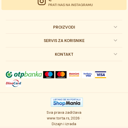
PRATI NAS NA INSTAGRAMU
PROIZVODI
Dečije torte
SERVIS ZA KORISNIKE
Svadbene torte
Prijava na newsletter
KONTAKT
Svečane torte
Uslovi kupovine
O kompaniji
Torta klasici
Dostava robe
Novosti
Kolači
Autorska prava
Posao
Osmisli tortu
Politika privatnosti
Kontakt
Sva prava zadržava
Ukusi torti
Najčešće postavljana pitanja
www.torta.rs, 2026 ·
Dizajn i izrada