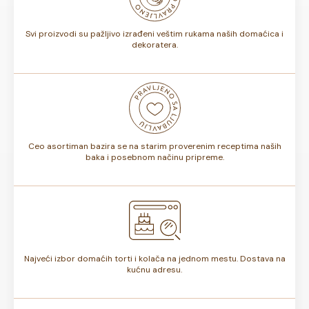
torte.
Svi proizvodi su pažljivo izrađeni veštim rukama naših domaćica i
dekoratera.
Ceo asortiman bazira se na starim proverenim receptima naših
baka i posebnom načinu pripreme.
Najveći izbor domaćih torti i kolača na jednom mestu. Dostava na
kućnu adresu.