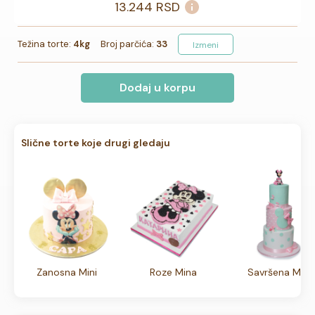
13.244
RSD
Težina torte:
4kg
Broj parčića:
33
Izmeni
Dodaj u korpu
Slične torte koje drugi gledaju
Zanosna Mini
Roze Mina
Savršena MINI