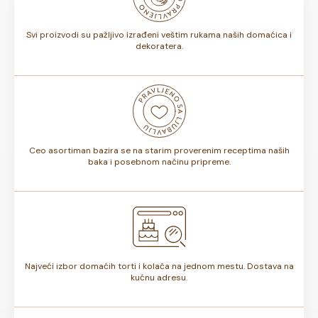
torte.
Svi proizvodi su pažljivo izrađeni veštim rukama naših domaćica i
dekoratera.
Ceo asortiman bazira se na starim proverenim receptima naših
baka i posebnom načinu pripreme.
Najveći izbor domaćih torti i kolača na jednom mestu. Dostava na
kućnu adresu.