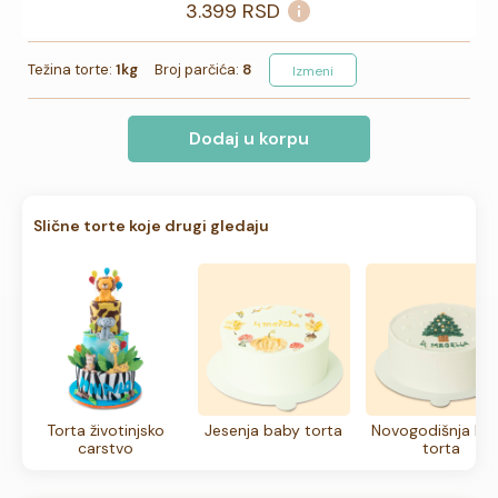
3.399
RSD
Težina torte:
1kg
Broj parčića:
8
Izmeni
Dodaj u korpu
Slične torte koje drugi gledaju
Torta životinjsko
Jesenja baby torta
Novogodišnja ba
carstvo
torta