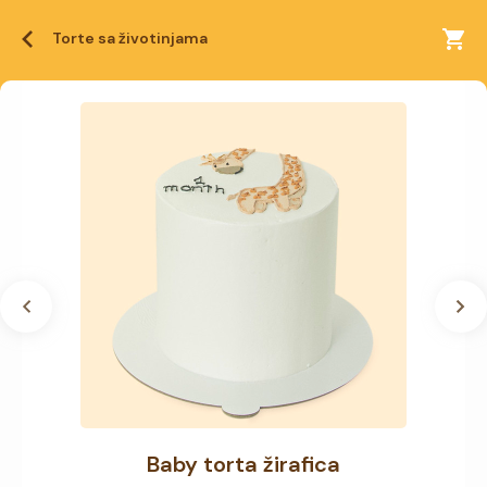
Torte sa životinjama
Baby torta žirafica