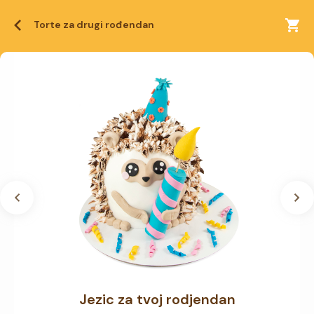
Torte za drugi rođendan
Jezic za tvoj rodjendan