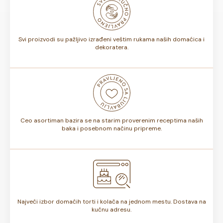
biti od 7 do 10 dana. Rok trajanja je istaknut na deklaraciji
torte.
Svi proizvodi su pažljivo izrađeni veštim rukama naših domaćica i
dekoratera.
Ceo asortiman bazira se na starim proverenim receptima naših
baka i posebnom načinu pripreme.
Najveći izbor domaćih torti i kolača na jednom mestu. Dostava na
kućnu adresu.