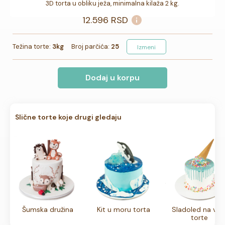
3D torta u obliku ježa, minimalna kilaža 2 kg.
12.596
RSD
Težina torte:
3kg
Broj parčića:
25
Izmeni
Dodaj u korpu
Slične torte koje drugi gledaju
Šumska družina
Kit u moru torta
Sladoled na vrh
torte