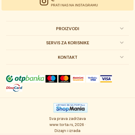
PRATI NAS NA INSTAGRAMU
PROIZVODI
Dečije torte
SERVIS ZA KORISNIKE
Svadbene torte
Prijava na newsletter
KONTAKT
Svečane torte
Uslovi kupovine
O kompaniji
Torta klasici
Dostava robe
Novosti
Kolači
Autorska prava
Posao
Osmisli tortu
Politika privatnosti
Kontakt
Sva prava zadržava
Ukusi torti
Najčešće postavljana pitanja
www.torta.rs, 2026 ·
Dizajn i izrada