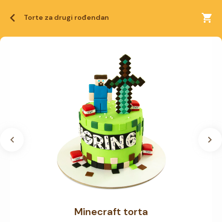
Torte za drugi rođendan
Minecraft torta