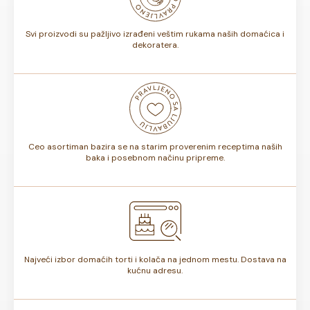
torte.
Svi proizvodi su pažljivo izrađeni veštim rukama naših domaćica i
dekoratera.
Ceo asortiman bazira se na starim proverenim receptima naših
baka i posebnom načinu pripreme.
Najveći izbor domaćih torti i kolača na jednom mestu. Dostava na
kućnu adresu.