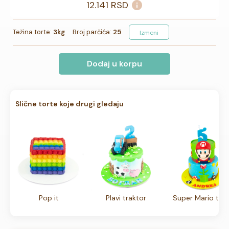
12.141
RSD
Težina torte:
3kg
Broj parčića:
25
Izmeni
Dodaj u korpu
Slične torte koje drugi gledaju
Pop it
Plavi traktor
Super Mario tor