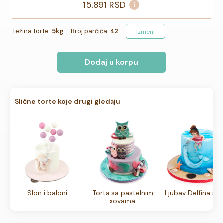
15.891
RSD
Težina torte:
5kg
Broj parčića:
42
Izmeni
Dodaj u korpu
Slične torte koje drugi gledaju
Slon i baloni
Torta sa pastelnim
Ljubav Delfina i S
sovama