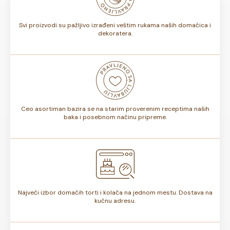
torte.
Svi proizvodi su pažljivo izrađeni veštim rukama naših domaćica i
dekoratera.
Ceo asortiman bazira se na starim proverenim receptima naših
baka i posebnom načinu pripreme.
Najveći izbor domaćih torti i kolača na jednom mestu. Dostava na
kućnu adresu.