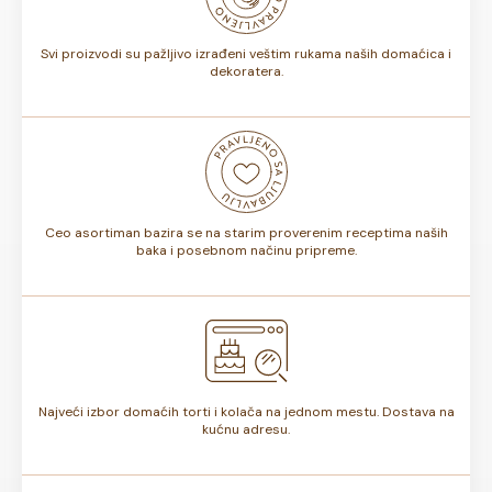
torte.
Svi proizvodi su pažljivo izrađeni veštim rukama naših domaćica i
dekoratera.
Ceo asortiman bazira se na starim proverenim receptima naših
baka i posebnom načinu pripreme.
Najveći izbor domaćih torti i kolača na jednom mestu. Dostava na
kućnu adresu.