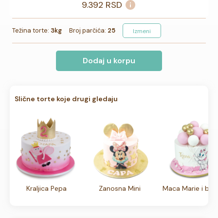
9.392
RSD
Težina torte:
3kg
Broj parčića:
25
Izmeni
Dodaj u korpu
Slične torte koje drugi gledaju
Kraljica Pepa
Zanosna Mini
Maca Marie i balo