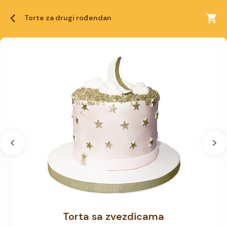
Torte za drugi rođendan
Torta sa zvezdicama