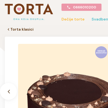
0666010200
Dečije torte
Svadben
Torta klasici