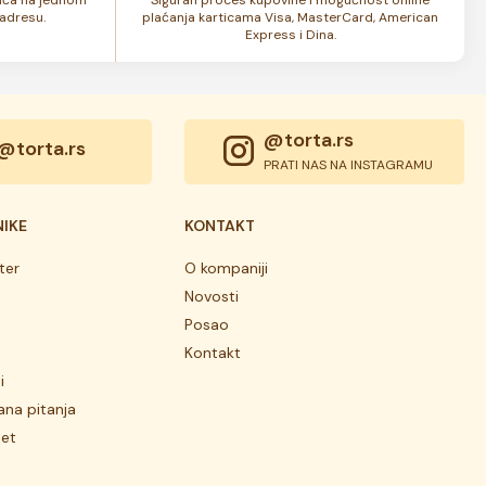
adresu.
plaćanja karticama Visa, MasterCard, American
Express i Dina.
@torta.rs
@torta.rs
PRATI NAS NA INSTAGRAMU
NIKE
KONTAKT
ter
O kompaniji
Novosti
Posao
Kontakt
i
ana pitanja
tet