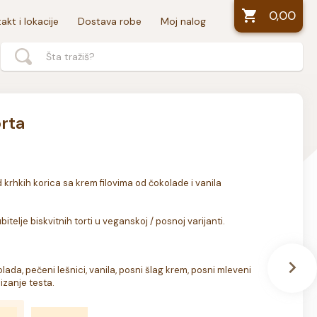
0,00
akt i lokacije
Dostava robe
Moj nalog
orta
krhkih korica sa krem filovima od čokolade i vanila 
bitelje biskvitnih torti u veganskoj / posnoj varijanti.

lada, pečeni lešnici, vanila, posni šlag krem, posni mleveni 
dizanje testa.