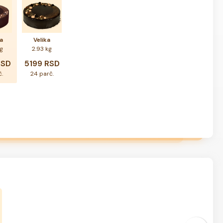
a
Velika
kg
2.93 kg
RSD
5199 RSD
č.
24 parč.