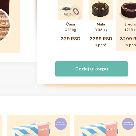
Čaša
Mala
Srednj
0.12 kg
0.98 kg
1.745 
329 RSD
2299 RSD
3299 
8 parč.
15 par
Dodaj u korpu