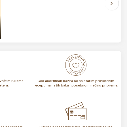
i veštim rukama
Ceo asortiman bazira se na starim proverenim
tera.
receptima naših baka i posebnom načinu pripreme.
lača na jednom
Siguran proces kupovine i mogućnost online