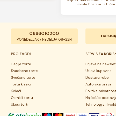
su zamrznute. U zavisnosti od
mestu. Dostava na kućnu 
 7 do 10 dana. Rok trajanja je
0666010200
naruci
PONEDELJAK / NEDELJA 08-22H
PROIZVODI
SERVIS ZA KORIS
Dečije torte
Prijava na newslet
Svadbene torte
Uslovi kupovine
Svečane torte
Dostava robe
Torta klasici
Autorska prava
Kolači
Politika privatnost
Osmisli tortu
Najčešće postavlj
Ukusi torti
Tehnologija i kvali