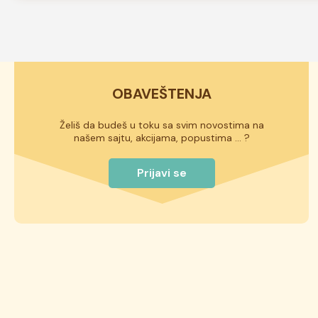
Naše torte izrađuju se od kvalitetnih domaćih sastojaka i ni
ukusa, da li sadrže voće ili ne, rok trajanja torte može biti od
istaknut na deklaraciji torte.
OBAVEŠTENJA
Želiš da budeš u toku sa svim novostima na
našem sajtu, akcijama, popustima ... ?
Prijavi se