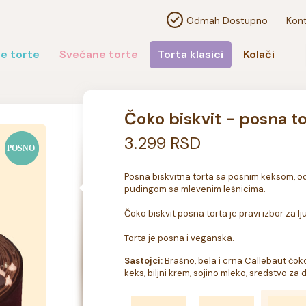
Odmah Dostupno
Kont
e torte
Svečane torte
Torta klasici
Kolači
Čoko biskvit - posna t
3.299 RSD
Posna biskvitna torta sa posnim keksom, od 
pudingom sa mlevenim lešnicima.

Čoko biskvit posna torta je pravi izbor za lju
Torta je posna i veganska.
Sastojci:
 Brašno, bela i crna Callebaut čoko
keks, biljni krem, sojino mleko, sredstvo za 