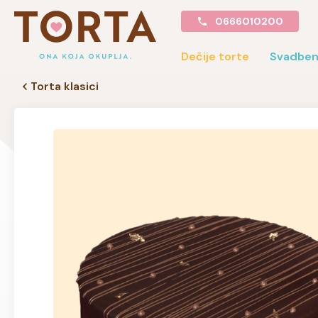
0666010200
Dečije torte
Svadben
Torta klasici