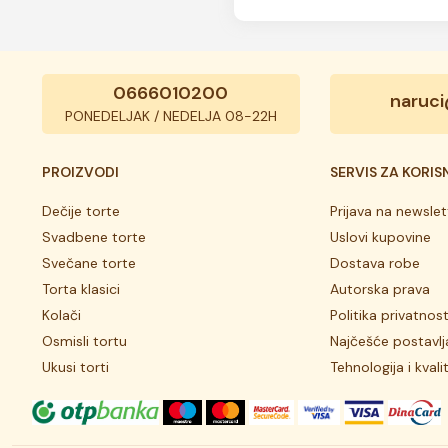
0666010200
naruci
PONEDELJAK / NEDELJA 08-22H
PROIZVODI
SERVIS ZA KORIS
Dečije torte
Prijava na newslet
Svadbene torte
Uslovi kupovine
Svečane torte
Dostava robe
Torta klasici
Autorska prava
Kolači
Politika privatnost
Osmisli tortu
Najčešće postavlj
Ukusi torti
Tehnologija i kvali