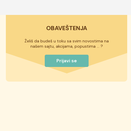
istaknut na deklaraciji torte.
OBAVEŠTENJA
Želiš da budeš u toku sa svim novostima na
našem sajtu, akcijama, popustima ... ?
Prijavi se