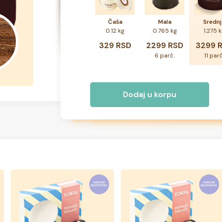
Čaša
Mala
Srednj
0.12 kg
0.765 kg
1.275 
329 RSD
2299 RSD
3299 
6 parč.
11 parč
Dodaj u korpu