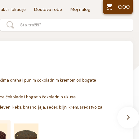
0,00
akt i lokacije
Dostava robe
Moj nalog
ćima oraha i punim čokoladnim kremom od bogate 
ce čokolade i bogatih čokoladnih ukusa.
veni keks, brašno, jaja, šećer, biljni krem, sredstvo za 