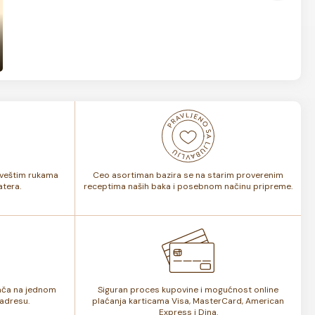
i veštim rukama
Ceo asortiman bazira se na starim proverenim
tera.
receptima naših baka i posebnom načinu pripreme.
lača na jednom
Siguran proces kupovine i mogućnost online
adresu.
plaćanja karticama Visa, MasterCard, American
Express i Dina.