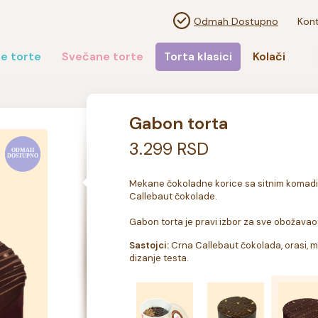
Odmah Dostupno
Kont
e torte
Svečane torte
Torta klasici
Kolači
Gabon torta
3.299 RSD
Mekane čokoladne korice sa sitnim komadi
Callebaut čokolade.

Gabon torta je pravi izbor za sve obožavao
Sastojci:
 Crna Callebaut čokolada, orasi, mle
dizanje testa.