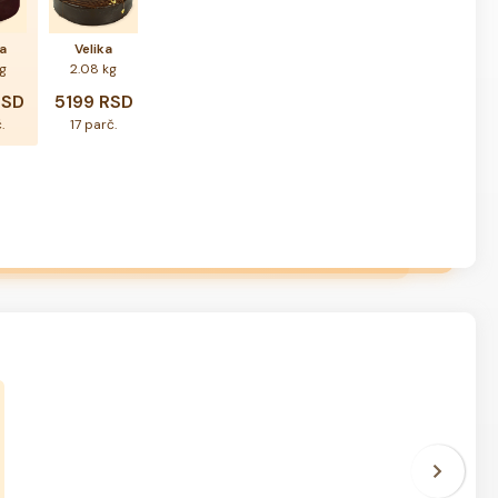
a
Velika
kg
2.08 kg
RSD
5199 RSD
.
17 parč.