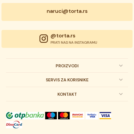
naruci@torta.rs
@torta.rs
PRATI NAS NA INSTAGRAMU
PROIZVODI
Dečije torte
SERVIS ZA KORISNIKE
Svadbene torte
Prijava na newsletter
KONTAKT
Svečane torte
Uslovi kupovine
O kompaniji
Torta klasici
Dostava robe
Novosti
Kolači
Autorska prava