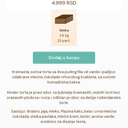
4.999 RSD
Velika
2.8 kg
23 parč.
Dodaj u korpu
Kremasta, sočna torta sa dva puding fila od vanile i pažljivo 
odabrane mlečne čokolade vrhunskog kvaliteta, sa sočnim 
komadićima keksa.

Kinder torta je pravi izbor za ljubitelje kremastih, nežnih torti bez 
orašastih plodova i voća, i odličan je izbor za dečije rođendanske 
torte.
Sastojci: Brašno, jaja, mleko, Plazma keks, bela i crna mlečna 
čokolada, slatka pavlaka, mlečni krem, šećer, aroma vanile, 
sredstvo za dizanje testa, .