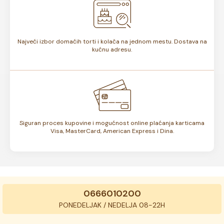
Najveći izbor domaćih torti i kolača na jednom mestu. Dostava na
kućnu adresu.
Siguran proces kupovine i mogućnost online plaćanja karticama
Visa, MasterCard, American Express i Dina.
0666010200
PONEDELJAK / NEDELJA 08-22H