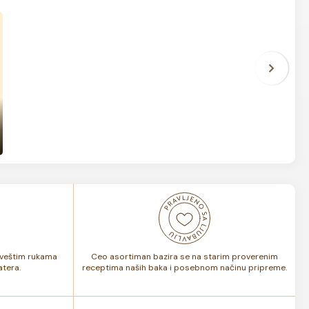
i veštim rukama
Ceo asortiman bazira se na starim proverenim
tera.
receptima naših baka i posebnom načinu pripreme.