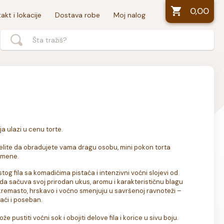
0,00
akt i lokacije
Dostava robe
Moj nalog
 ulazi u cenu torte. 

 želite da obradujete vama dragu osobu, mini pokon torta 
omene.
tog fila sa komadićima pistaća i intenzivni voćni slojevi od 
da sačuva svoj prirodan ukus, aromu i karakterističnu blagu 
o, kremasto, hrskavo i voćno smenjuju u savršenoj ravnoteži – 
ći i poseban.

ustiti voćni sok i obojiti delove fila i korice u sivu boju. 