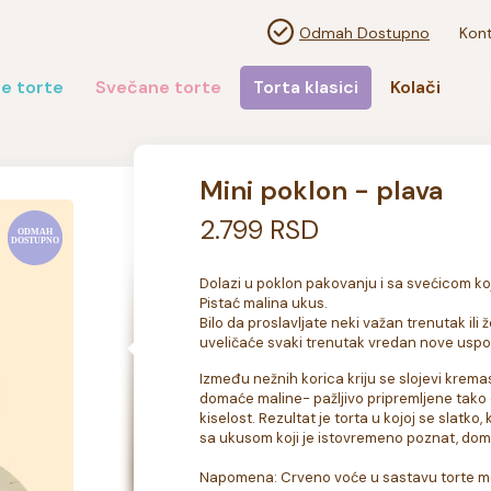
Odmah Dostupno
Kont
e torte
Svečane torte
Torta klasici
Kolači
Mini poklon - plava
2.799 RSD
Dolazi u poklon pakovanju i sa svećicom koja
Pistać malina ukus.

Bilo da proslavljate neki važan trenutak ili
uveličaće svaki trenutak vredan nove usp
Između nežnih korica kriju se slojevi kremas
domaće maline- pažljivo pripremljene tako 
kiselost. Rezultat je torta u kojoj se slatk
sa ukusom koji je istovremeno poznat, doma
Napomena: Crveno voće u sastavu torte može p