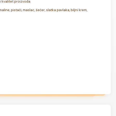
 kvalitet proizvoda.
aline, pistaći, maslac, šećer, slatka pavlaka, biljni krem, 