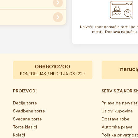
dabrana.
 zone, dostava može biti
ati
ovde
.
Najveći izbor domaćih torti i ko
su zamrznute. U zavisnosti od
mestu. Dostava na kućnu 
 7 do 10 dana. Rok trajanja je
0666010200
naruci
PONEDELJAK / NEDELJA 08-22H
PROIZVODI
SERVIS ZA KORIS
Dečije torte
Prijava na newslet
Svadbene torte
Uslovi kupovine
Svečane torte
Dostava robe
Torta klasici
Autorska prava
Kolači
Politika privatnost