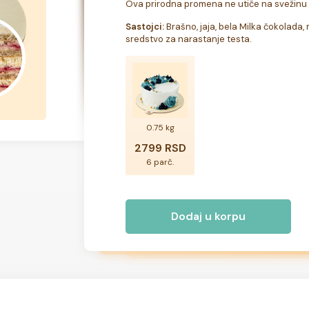
Ova prirodna promena ne utiče na svežinu i
Sastojci:
 Brašno, jaja, bela Milka čokolada, m
sredstvo za narastanje testa.
0.75 kg
2799 RSD
6 parč.
Dodaj u korpu