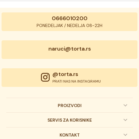
0666010200
PONEDELJAK / NEDELJA 08-22H
naruci@torta.rs
@torta.rs
PRATI NAS NA INSTAGRAMU
PROIZVODI
Dečije torte
SERVIS ZA KORISNIKE
Svadbene torte
Prijava na newsletter
KONTAKT