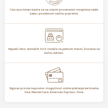
Ceo asortiman bazira se na starim proverenim receptima naših
baka i posebnom načinu pripreme.
Najveći izbor domaćih torti i kolača na jednom mestu. Dostava na
kućnu adresu.
Siguran proces kupovine i mogućnost online plaćanja karticama
Visa, MasterCard, American Express i Dina.