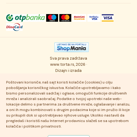
Svečane torte
Uslovi kupovine
O kompaniji
Torta klasici
Dostava robe
Novosti
Kolači
Autorska prava
Posao
Osmisli tortu
Politika privatnosti
Kontakt
Sva prava zadržava
Ukusi torti
Najčešće postavljana pitanja
www.torta.rs, 2026 ·
Dizajn i izrada
Tehnologija i kvalitet
Poštovani korisniče, naš sajt koristi kolačiće (cookies) u cilju
pobošljanja korisničkog iskustva. Kolačiće upotrebljavamo i kako
bismo personalizovali sadržaj i oglase, omogućili funkcije društvenih
mreža i analizirali saobraćaj. Podatke o tvojoj upotrebi naše web-
lokacije delimo s partnerima za društvene mreže, oglašavanje i analizu,
a oni ih mogu kombinovati s drugim podacima koje si im pružio ili koje
su prikupili dok si upotrebljavao njihove usluge. Ukoliko nastaviš da
pregledaš i koristiš našu Internet prodavnicu slažeš se sa upotrebom
kolačića i politikom privatnosti.