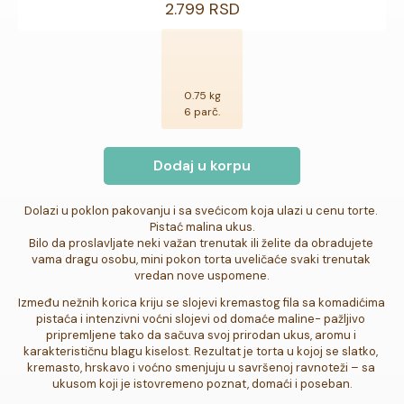
2.799 RSD
0.75 kg
6 parč.
Dodaj u korpu
Dolazi u poklon pakovanju i sa svećicom koja ulazi u cenu torte. 

Pistać malina ukus.

Bilo da proslavljate neki važan trenutak ili želite da obradujete 
vama dragu osobu, mini pokon torta uveličaće svaki trenutak 
vredan nove uspomene.
Između nežnih korica kriju se slojevi kremastog fila sa komadićima 
pistaća i intenzivni voćni slojevi od domaće maline- pažljivo 
pripremljene tako da sačuva svoj prirodan ukus, aromu i 
karakterističnu blagu kiselost. Rezultat je torta u kojoj se slatko, 
kremasto, hrskavo i voćno smenjuju u savršenoj ravnoteži – sa 
ukusom koji je istovremeno poznat, domaći i poseban.
