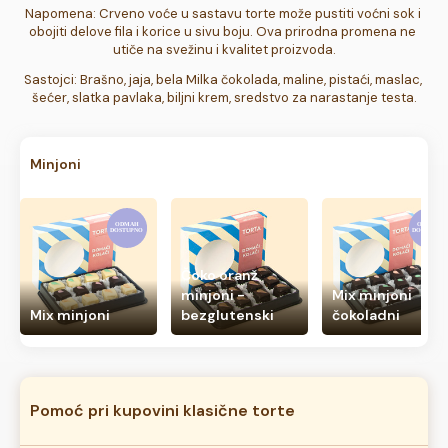
Napomena: Crveno voće u sastavu torte može pustiti voćni sok i 
obojiti delove fila i korice u sivu boju. Ova prirodna promena ne 
utiče na svežinu i kvalitet proizvoda.
Sastojci: Brašno, jaja, bela Milka čokolada, maline, pistaći, maslac, 
šećer, slatka pavlaka, biljni krem, sredstvo za narastanje testa.
Minjoni
Čoko oranž
minjoni -
Mix minjoni
Mix minjoni
bezglutenski
čokoladni
Pomoć pri kupovini klasične torte