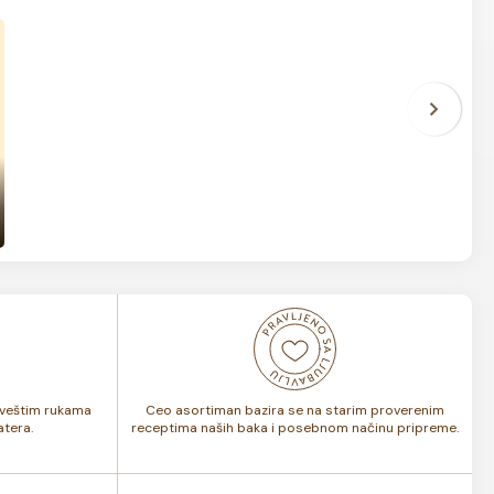
i veštim rukama
Ceo asortiman bazira se na starim proverenim
tera.
receptima naših baka i posebnom načinu pripreme.