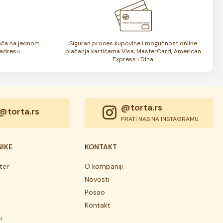
lača na jednom
Siguran proces kupovine i mogućnost online
adresu.
plaćanja karticama Visa, MasterCard, American
Express i Dina.
@torta.rs
@torta.rs
PRATI NAS NA INSTAGRAMU
NIKE
KONTAKT
ter
O kompaniji
Novosti
Posao
Kontakt
i