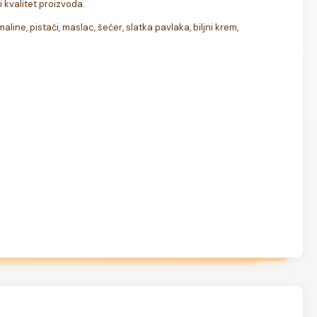
 kvalitet proizvoda.
aline, pistaći, maslac, šećer, slatka pavlaka, biljni krem, 