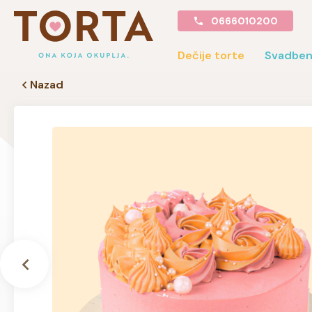
0666010200
Dečije torte
Svadben
Nazad