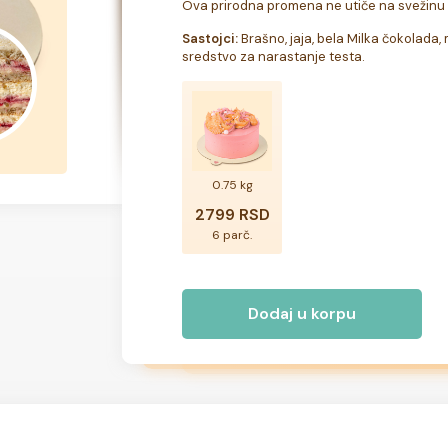
Ova prirodna promena ne utiče na svežinu i
Sastojci:
 Brašno, jaja, bela Milka čokolada, m
sredstvo za narastanje testa.
0.75 kg
2799 RSD
6 parč.
Dodaj u korpu