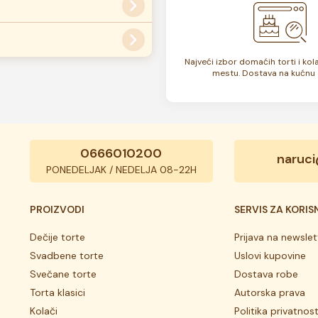
dabrana.
 zone, dostava može biti
ati
ovde
.
Najveći izbor domaćih torti i ko
su zamrznute. U zavisnosti od
mestu. Dostava na kućnu 
 7 do 10 dana. Rok trajanja je
0666010200
naruci
PONEDELJAK / NEDELJA 08-22H
PROIZVODI
SERVIS ZA KORIS
Dečije torte
Prijava na newslet
Svadbene torte
Uslovi kupovine
Svečane torte
Dostava robe
Torta klasici
Autorska prava
Kolači
Politika privatnost