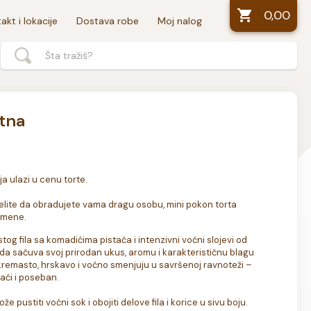
0,00
akt i lokacije
Dostava robe
Moj nalog
etna
 ulazi u cenu torte. 

 želite da obradujete vama dragu osobu, mini pokon torta 
omene.
tog fila sa komadićima pistaća i intenzivni voćni slojevi od 
da sačuva svoj prirodan ukus, aromu i karakterističnu blagu 
o, kremasto, hrskavo i voćno smenjuju u savršenoj ravnoteži – 
ći i poseban.

ustiti voćni sok i obojiti delove fila i korice u sivu boju. 