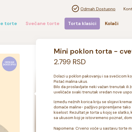
Odmah Dostupno
Kont
e torte
Svečane torte
Torta klasici
Kolači
Mini poklon torta - cv
2.799 RSD
Dolazi u poklon pakovanju i sa svećicom koja
Pistać malina ukus.

Bilo da proslavljate neki važan trenutak ili
uveličaće svaki trenutak vredan nove usp
Između nežnih korica kriju se slojevi kremas
domaće maline- pažljivo pripremljene tako 
kiselost. Rezultat je torta u kojoj se slatk
sa ukusom koji je istovremeno poznat, doma
Napomena: Crveno voće u sastavu torte može p