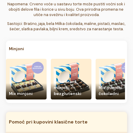
Napomena: Crveno voće u sastavu torte može pustiti voćni sok i 
obojiti delove fila i korice u sivu boju. Ova prirodna promena ne 
utiče na svežinu i kvalitet proizvoda.
Sastojci: Brašno, jaja, bela Milka čokolada, maline, pistaći, maslac, 
šećer, slatka pavlaka, biljni krem, sredstvo za narastanje testa.
Minjoni
Čoko oranž
minjoni -
Mix minjoni
Mix minjoni
bezglutenski
čokoladni
Pomoć pri kupovini klasične torte