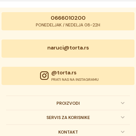
0666010200
PONEDELJAK / NEDELJA 08-22H
naruci@torta.rs
@torta.rs
PRATI NAS NA INSTAGRAMU
PROIZVODI
Dečije torte
SERVIS ZA KORISNIKE
Svadbene torte
Prijava na newsletter
KONTAKT