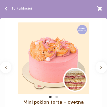
Torta klasici
Mini poklon torta - cvetna