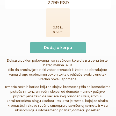
2.799 RSD
0.75 kg
6 parč.
Dodaj u korpu
Dolazi u poklon pakovanju i sa svećicom koja ulazi u cenu torte. 

Pistać malina ukus.

Bilo da proslavljate neki važan trenutak ili želite da obradujete 
vama dragu osobu, mini pokon torta uveličaće svaki trenutak 
vredan nove uspomene.
Između nežnih korica kriju se slojevi kremastog fila sa komadićima 
pistaća i intenzivni voćni slojevi od domaće maline- pažljivo 
pripremljene tako da sačuva svoj prirodan ukus, aromu i 
karakterističnu blagu kiselost. Rezultat je torta u kojoj se slatko, 
kremasto, hrskavo i voćno smenjuju u savršenoj ravnoteži – sa 
ukusom koji je istovremeno poznat, domaći i poseban.
