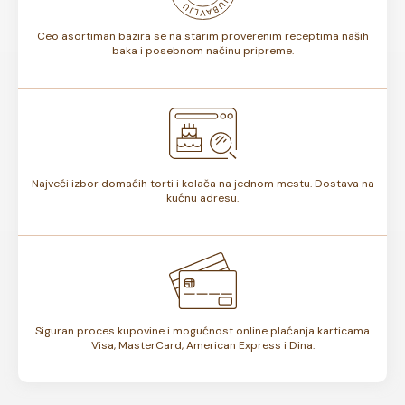
Ceo asortiman bazira se na starim proverenim receptima naših
baka i posebnom načinu pripreme.
Najveći izbor domaćih torti i kolača na jednom mestu. Dostava na
kućnu adresu.
Siguran proces kupovine i mogućnost online plaćanja karticama
Visa, MasterCard, American Express i Dina.