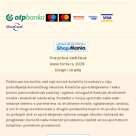
Svečane torte
Uslovi kupovine
O kompaniji
Torta klasici
Dostava robe
Novosti
Kolači
Autorska prava
Posao
Osmisli tortu
Politika privatnosti
Kontakt
Sva prava zadržava
Ukusi torti
Najčešće postavljana pitanja
www.torta.rs, 2026 ·
Dizajn i izrada
Tehnologija i kvalitet
Poštovani korisniče, naš sajt koristi kolačiće (cookies) u cilju
pobošljanja korisničkog iskustva. Kolačiće upotrebljavamo i kako
bismo personalizovali sadržaj i oglase, omogućili funkcije društvenih
mreža i analizirali saobraćaj. Podatke o tvojoj upotrebi naše web-
lokacije delimo s partnerima za društvene mreže, oglašavanje i analizu,
a oni ih mogu kombinovati s drugim podacima koje si im pružio ili koje
su prikupili dok si upotrebljavao njihove usluge. Ukoliko nastaviš da
pregledaš i koristiš našu Internet prodavnicu slažeš se sa upotrebom
kolačića i politikom privatnosti.