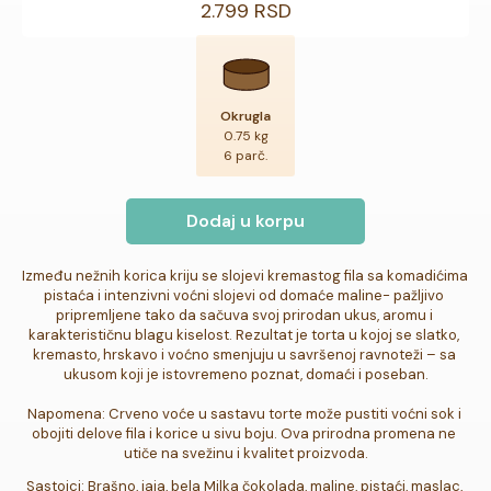
2.799 RSD
Okrugla
0.75 kg
6 parč.
Dodaj u korpu
Između nežnih korica kriju se slojevi kremastog fila sa komadićima 
pistaća i intenzivni voćni slojevi od domaće maline- pažljivo 
pripremljene tako da sačuva svoj prirodan ukus, aromu i 
karakterističnu blagu kiselost. Rezultat je torta u kojoj se slatko, 
kremasto, hrskavo i voćno smenjuju u savršenoj ravnoteži – sa 
ukusom koji je istovremeno poznat, domaći i poseban.

Napomena: Crveno voće u sastavu torte može pustiti voćni sok i 
obojiti delove fila i korice u sivu boju. Ova prirodna promena ne 
utiče na svežinu i kvalitet proizvoda.
Sastojci: Brašno, jaja, bela Milka čokolada, maline, pistaći, maslac, 