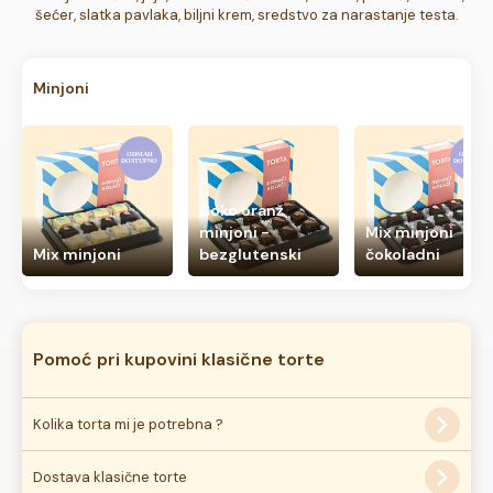
šećer, slatka pavlaka, biljni krem, sredstvo za narastanje testa.
Minjoni
Čoko oranž
minjoni -
Mix minjoni
Mix minjoni
bezglutenski
čokoladni
Pomoć pri kupovini klasične torte
Kolika torta mi je potrebna ?
Najbolji način za određivanje veličine torte je predviđanje
Dostava klasične torte
broja gostiju na slavlju, odraslih i dece. Za svakog gosta