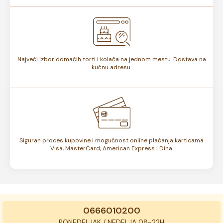
Najveći izbor domaćih torti i kolača na jednom mestu. Dostava na
kućnu adresu.
Siguran proces kupovine i mogućnost online plaćanja karticama
Visa, MasterCard, American Express i Dina.
0666010200
PONEDELJAK / NEDELJA 08-22H