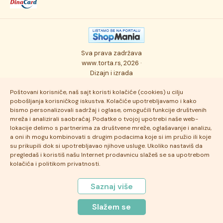
Kolači
Autorska prava
Posao
Osmisli tortu
Politika privatnosti
Kontakt
Sva prava zadržava
Ukusi torti
Najčešće postavljana pitanja
www.torta.rs, 2026 ·
Dizajn i izrada
Tehnologija i kvalitet
Poštovani korisniče, naš sajt koristi kolačiće (cookies) u cilju
pobošljanja korisničkog iskustva. Kolačiće upotrebljavamo i kako
bismo personalizovali sadržaj i oglase, omogućili funkcije društvenih
mreža i analizirali saobraćaj. Podatke o tvojoj upotrebi naše web-
lokacije delimo s partnerima za društvene mreže, oglašavanje i analizu,
a oni ih mogu kombinovati s drugim podacima koje si im pružio ili koje
su prikupili dok si upotrebljavao njihove usluge. Ukoliko nastaviš da
pregledaš i koristiš našu Internet prodavnicu slažeš se sa upotrebom
kolačića i politikom privatnosti.
Saznaj više
Slažem se