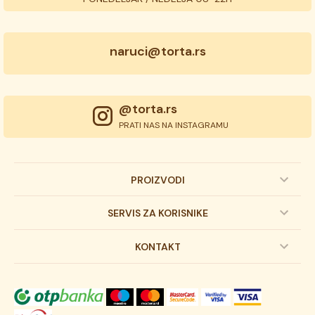
naruci@torta.rs
@torta.rs
PRATI NAS NA INSTAGRAMU
PROIZVODI
Dečije torte
SERVIS ZA KORISNIKE
Svadbene torte
Prijava na newsletter
KONTAKT
Svečane torte
Uslovi kupovine
O kompaniji
Torta klasici
Dostava robe
Novosti