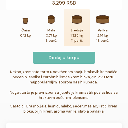
3.299 RSD
Čaša
Mala
Srednja
Velika
0.12 kg
0.77 kg
1.325 kg
2.14 kg
6 parč.
11 parč.
18 parč.
Dodaj u korpu
Nežna, kremasta torta u savršenom spoju hrskavih komadića 
pečenih lešnika i čarobnih listića krem bloka, čini ovu tortu 
najpopularnijim izborom naših kupaca. 

Nugat torta je pravi izbor za ljubitelje kremastih poslastica sa 
hrskavim pečenim lešnicima.
Sastojci: Brašno, jaja, lešnici, mleko, šećer, maslac, listići krem 
bloka, biljni krem, aroma vanile, slatka pavlaka.