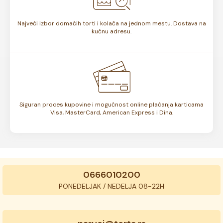
Najveći izbor domaćih torti i kolača na jednom mestu. Dostava na
kućnu adresu.
Siguran proces kupovine i mogućnost online plaćanja karticama
Visa, MasterCard, American Express i Dina.
0666010200
PONEDELJAK / NEDELJA 08-22H