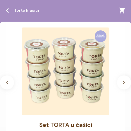
Torta klasici
Set TORTA u čašici