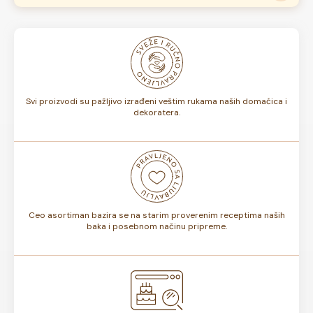
pročitati
ovde
.
Naše torte izrađuju se od kvalitetnih domaćih sastojaka i
nisu zamrznute. U zavisnosti od ukusa, da li sadrže voće ili
ne, rok trajanja torte može biti od 7 do 10 dana. Rok
trajanja je istaknut na deklaraciji torte.
Svi proizvodi su pažljivo izrađeni veštim rukama naših domaćica i
dekoratera.
Ceo asortiman bazira se na starim proverenim receptima naših
baka i posebnom načinu pripreme.