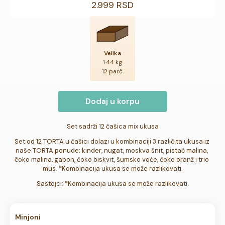
2.999 RSD
Velika
1.44 kg
12 parč.
Dodaj u korpu
Set sadrži 12 čašica mix ukusa
Set od 12 TORTA u čašici dolazi u kombinaciji 3 različita ukusa iz 
naše TORTA ponude: kinder, nugat, moskva šnit, pistać malina, 
čoko malina, gabon, čoko biskvit, šumsko voće, čoko oranž i trio 
mus. *Kombinacija ukusa se može razlikovati.
Sastojci: *Kombinacija ukusa se može razlikovati.
Minjoni