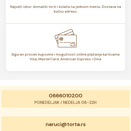
Najveći izbor domaćih torti i kolača na jednom mestu. Dostava na
kućnu adresu.
Siguran proces kupovine i mogućnost online plaćanja karticama
Visa, MasterCard, American Express i Dina.
0666010200
PONEDELJAK / NEDELJA 08-22H
naruci@torta.rs