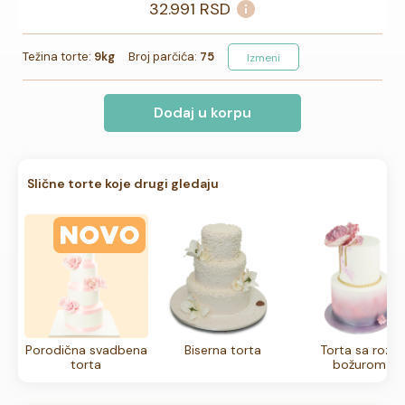
32.991
RSD
Težina torte:
9kg
Broj parčića:
75
Izmeni
Dodaj u korpu
Slične torte koje drugi gledaju
Porodična svadbena
Biserna torta
Torta sa roze
torta
božurom