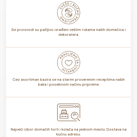
odnosno, da li sadrže voće ili ne, rok trajanja torte može
biti od 7 do 10 dana. Rok trajanja je istaknut na deklaraciji
torte.
Svi proizvodi su pažljivo izrađeni veštim rukama naših domaćica i
dekoratera.
Ceo asortiman bazira se na starim proverenim receptima naših
baka i posebnom načinu pripreme.
Najveći izbor domaćih torti i kolača na jednom mestu. Dostava na
kućnu adresu.