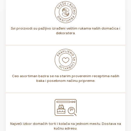
odnosno, da li sadrže voće ili ne, rok trajanja torte može
biti od 7 do 10 dana. Rok trajanja je istaknut na deklaraciji
torte.
Svi proizvodi su pažljivo izrađeni veštim rukama naših domaćica i
dekoratera.
Ceo asortiman bazira se na starim proverenim receptima naših
baka i posebnom načinu pripreme.
Najveći izbor domaćih torti i kolača na jednom mestu. Dostava na
kućnu adresu.