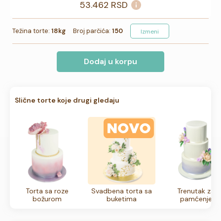
53.462
RSD
Težina torte:
18kg
Broj parčića:
150
Izmeni
Dodaj u korpu
Slične torte koje drugi gledaju
Torta sa roze
Svadbena torta sa
Trenutak za
božurom
buketima
pamćenje