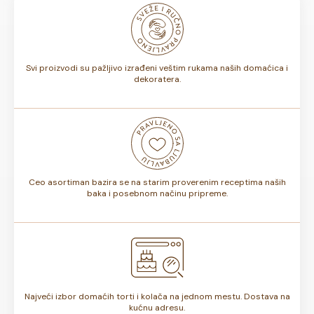
odnosno, da li sadrže voće ili ne, rok trajanja torte može
biti od 7 do 10 dana. Rok trajanja je istaknut na deklaraciji
torte.
Svi proizvodi su pažljivo izrađeni veštim rukama naših domaćica i
dekoratera.
Ceo asortiman bazira se na starim proverenim receptima naših
baka i posebnom načinu pripreme.
Najveći izbor domaćih torti i kolača na jednom mestu. Dostava na
kućnu adresu.