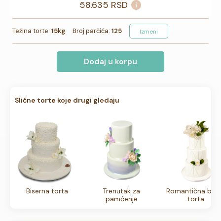
58.635
RSD
Težina torte:
15kg
Broj parčića:
125
Izmeni
Dodaj u korpu
Slične torte koje drugi gledaju
Biserna torta
Trenutak za
Romantična buk
pamćenje
torta