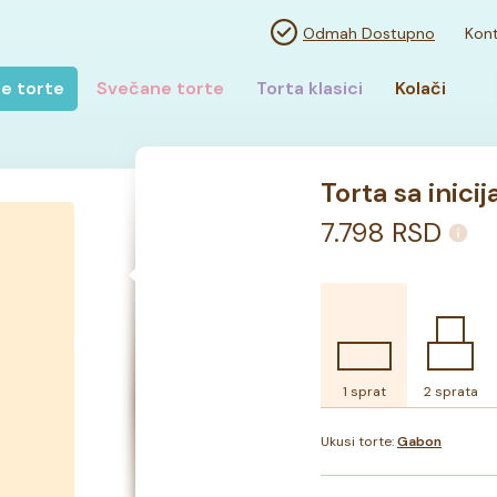
Odmah Dostupno
Kont
e torte
Svečane torte
Torta klasici
Kolači
Torta sa inicij
7.798
RSD
1 sprat
2 sprata
Ukusi torte:
Gabon