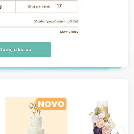
g
17
Broj parčića:
(Odaberi povlačenjem točkića)
Max:
20KG
Dodaj u korpu