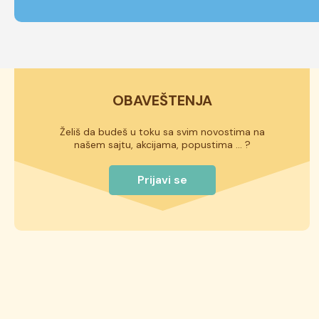
OBAVEŠTENJA
Želiš da budeš u toku sa svim novostima na
našem sajtu, akcijama, popustima ... ?
Prijavi se