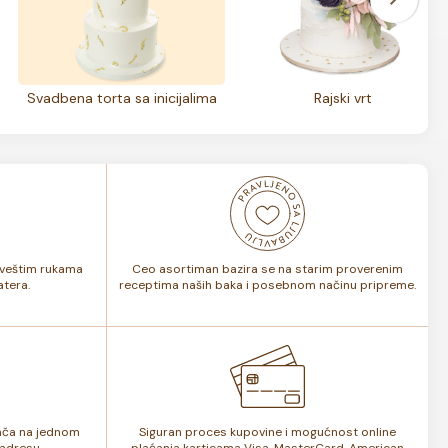
Svadbena torta sa inicijalima
Rajski vrt
i veštim rukama
Ceo asortiman bazira se na starim proverenim
tera.
receptima naših baka i posebnom načinu pripreme.
lača na jednom
Siguran proces kupovine i mogućnost online
adresu.
plaćanja karticama Visa, MasterCard, American