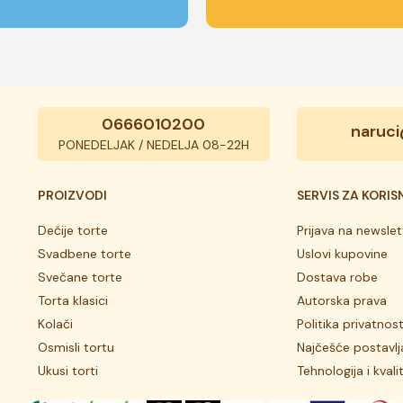
0666010200
naruci
PONEDELJAK / NEDELJA 08-22H
PROIZVODI
SERVIS ZA KORIS
Dečije torte
Prijava na newslet
Svadbene torte
Uslovi kupovine
Svečane torte
Dostava robe
Torta klasici
Autorska prava
Kolači
Politika privatnost
Osmisli tortu
Najčešće postavlj
Ukusi torti
Tehnologija i kvali