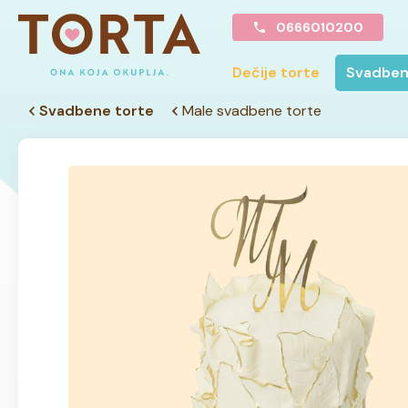
0666010200
Dečije torte
Svadben
Svadbene torte
Male svadbene torte