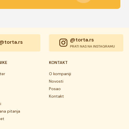
@torta.rs
@torta.rs
PRATI NAS NA INSTAGRAMU
NIKE
KONTAKT
ter
O kompaniji
Novosti
Posao
Kontakt
i
ana pitanja
tet