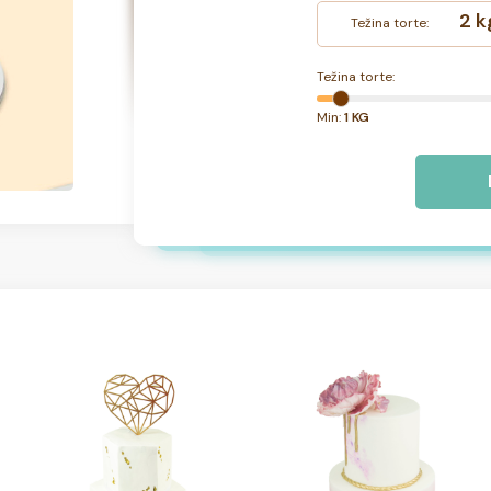
2 k
Težina torte:
Težina torte:
Min:
1 KG