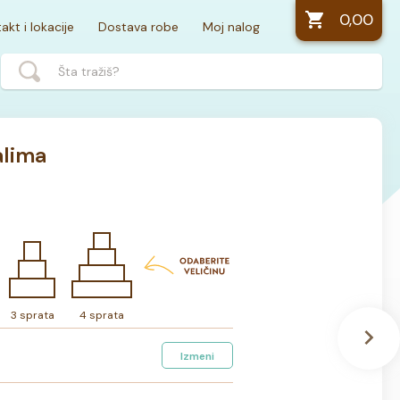
0,00
akt i lokacije
Dostava robe
Moj nalog
alima
3 sprata
4 sprata
Izmeni