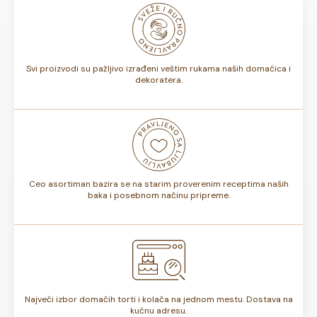
odnosno, da li sadrže voće ili ne, rok trajanja torte može
biti od 7 do 10 dana. Rok trajanja je istaknut na deklaraciji
torte.
Svi proizvodi su pažljivo izrađeni veštim rukama naših domaćica i
dekoratera.
Ceo asortiman bazira se na starim proverenim receptima naših
baka i posebnom načinu pripreme.
Najveći izbor domaćih torti i kolača na jednom mestu. Dostava na
kućnu adresu.