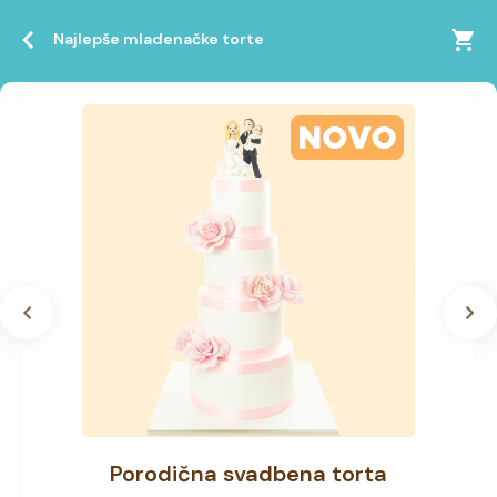
Najlepše mladenačke torte
Porodična svadbena torta