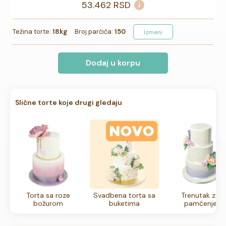
53.462
RSD
Težina torte:
18kg
Broj parčića:
150
Izmeni
Dodaj u korpu
Slične torte koje drugi gledaju
Torta sa roze
Svadbena torta sa
Trenutak za
božurom
buketima
pamćenje