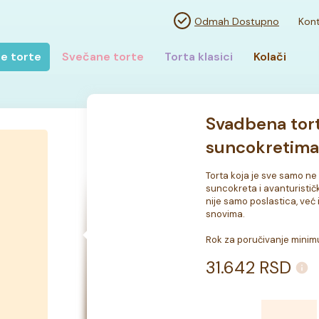
Odmah Dostupno
Kont
e torte
Svečane torte
Torta klasici
Kolači
Svadbena tor
suncokretima
Torta koja je sve samo ne
suncokreta i avanturisti
nije samo poslastica, već i
snovima.

Rok za poručivanje minimu
31.642
RSD