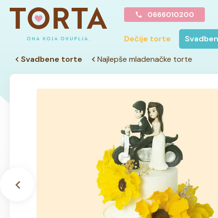
0666010200
Dečije torte
Svadben
Svadbene torte
Najlepše mladenačke torte