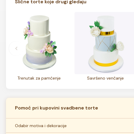
Slične torte koje drugi gledaju
Trenutak za pamćenje
Savršeno venčanje
Pomoć pri kupovini svadbene torte
Odabir motiva i dekoracije