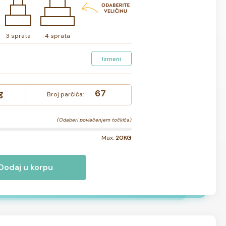
3 sprata
4 sprata
Izmeni
g
67
Broj parčića:
(Odaberi povlačenjem točkića)
Max:
20KG
Dodaj u korpu