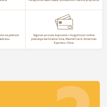
lača na jednom
Siguran proces kupovine i mogućnost online
adresu.
plaćanja karticama Visa, MasterCard, American
Express i Dina.