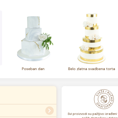
Poseban dan
Belo zlatna svadbena torta
Svi proizvodi su pažljivo izrađen
naših domaćica i dekora