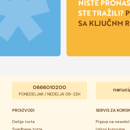
0666010200
naruci
PONEDELJAK / NEDELJA 08-22H
PROIZVODI
SERVIS ZA KORIS
Dečije torte
Prijava na newslet
Svadbene torte
Uslovi kupovine