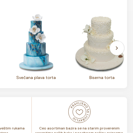
Svečana plava torta
Biserna torta
i veštim rukama
Ceo asortiman bazira se na starim proverenim
tera.
receptima naših baka i posebnom načinu pripreme.