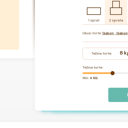
1 sprat
2 sprata
Ukusi torte:
Gabon , Gabon
8 k
Težina torte:
Težina torte:
Min:
4 KG