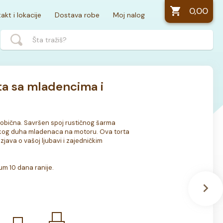
0,00
akt i lokacije
Dostava robe
Moj nalog
ta sa mladencima i
 obična. Savršen spoj rustičnog šarma 
čkog duha mladenaca na motoru. Ova torta 
zjava o vašoj ljubavi i zajedničkim 
m 10 dana ranije.