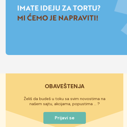
OBAVEŠTENJA
Želiš da budeš u toku sa svim novostima na
našem sajtu, akcijama, popustima ... ?
Prijavi se