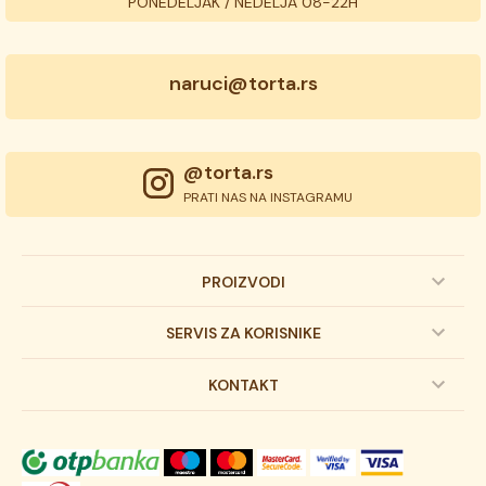
PONEDELJAK / NEDELJA 08-22H
naruci@torta.rs
@torta.rs
PRATI NAS NA INSTAGRAMU
PROIZVODI
Dečije torte
SERVIS ZA KORISNIKE
Svadbene torte
Prijava na newsletter
KONTAKT
Svečane torte
Uslovi kupovine
O kompaniji
Torta klasici
Dostava robe
Novosti