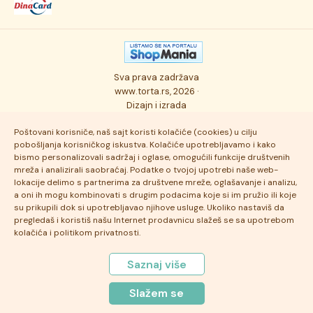
Kolači
Autorska prava
Posao
Osmisli tortu
Politika privatnosti
Kontakt
Sva prava zadržava
Ukusi torti
Najčešće postavljana pitanja
www.torta.rs, 2026 ·
Dizajn i izrada
Tehnologija i kvalitet
Poštovani korisniče, naš sajt koristi kolačiće (cookies) u cilju
pobošljanja korisničkog iskustva. Kolačiće upotrebljavamo i kako
bismo personalizovali sadržaj i oglase, omogućili funkcije društvenih
mreža i analizirali saobraćaj. Podatke o tvojoj upotrebi naše web-
lokacije delimo s partnerima za društvene mreže, oglašavanje i analizu,
a oni ih mogu kombinovati s drugim podacima koje si im pružio ili koje
su prikupili dok si upotrebljavao njihove usluge. Ukoliko nastaviš da
pregledaš i koristiš našu Internet prodavnicu slažeš se sa upotrebom
kolačića i politikom privatnosti.
Saznaj više
Slažem se