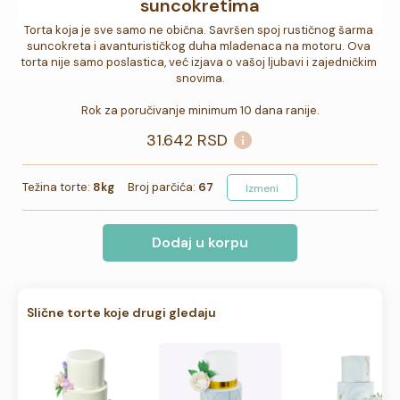
suncokretima
Torta koja je sve samo ne obična. Savršen spoj rustičnog šarma 
suncokreta i avanturističkog duha mladenaca na motoru. Ova 
torta nije samo poslastica, već izjava o vašoj ljubavi i zajedničkim 
snovima.

Rok za poručivanje minimum 10 dana ranije.
31.642
RSD
Težina torte:
8kg
Broj parčića:
67
Izmeni
Dodaj u korpu
Slične torte koje drugi gledaju