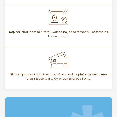
Najveći izbor domaćih torti i kolača na jednom mestu. Dostava na
kućnu adresu.
Siguran proces kupovine i mogućnost online plaćanja karticama
Visa, MasterCard, American Express i Dina.