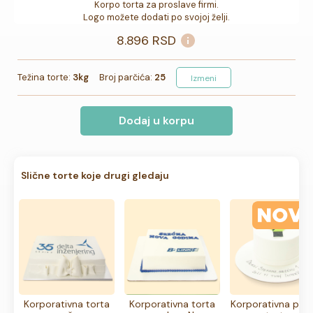
Korpo torta za proslave firmi.

Logo možete dodati po svojoj želji.
8.896
RSD
Težina torte:
3kg
Broj parčića:
25
Izmeni
Dodaj u korpu
Slične torte koje drugi gledaju
Korporativna torta
Korporativna torta
Korporativna pok