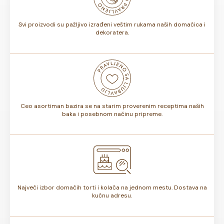
torte.
Svi proizvodi su pažljivo izrađeni veštim rukama naših domaćica i
dekoratera.
Ceo asortiman bazira se na starim proverenim receptima naših
baka i posebnom načinu pripreme.
Najveći izbor domaćih torti i kolača na jednom mestu. Dostava na
kućnu adresu.