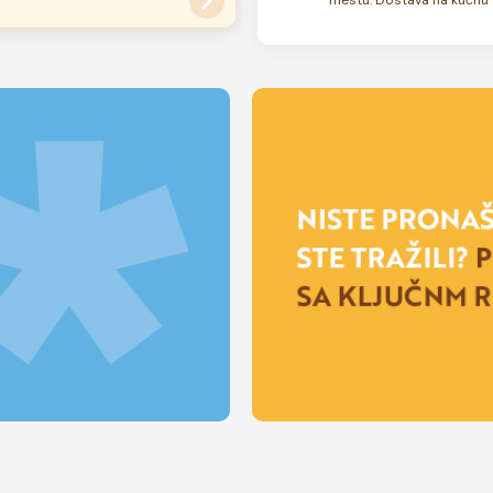
su zamrznute. U zavisnosti od
 rok trajanja torte može biti