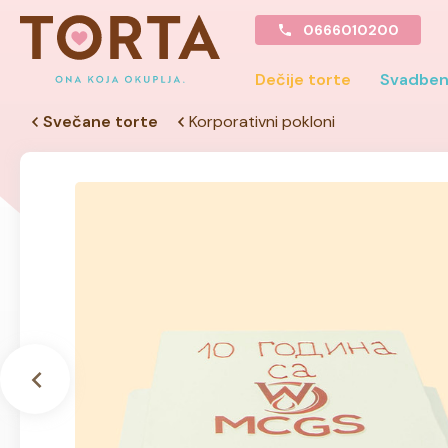
0666010200
Dečije torte
Svadben
Svečane torte
Korporativni pokloni