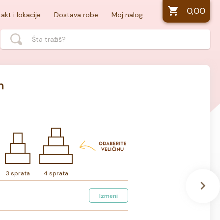
0,00
akt i lokacije
Dostava robe
Moj nalog
m
3 sprata
4 sprata
Izmeni