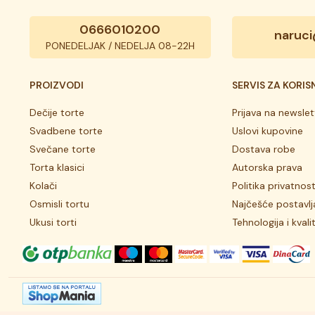
0666010200
naruci
PONEDELJAK / NEDELJA 08-22H
PROIZVODI
SERVIS ZA KORIS
Dečije torte
Prijava na newslet
Svadbene torte
Uslovi kupovine
Svečane torte
Dostava robe
Torta klasici
Autorska prava
Kolači
Politika privatnost
Osmisli tortu
Najčešće postavlj
Ukusi torti
Tehnologija i kvali