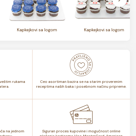
Kapkejkovi sa logom
Kapkejkovi sa logom
i veštim rukama
Ceo asortiman bazira se na starim proverenim
tera.
receptima naših baka i posebnom načinu pripreme.
lača na jednom
Siguran proces kupovine i mogućnost online
adresu.
plaćanja karticama Visa, MasterCard, American