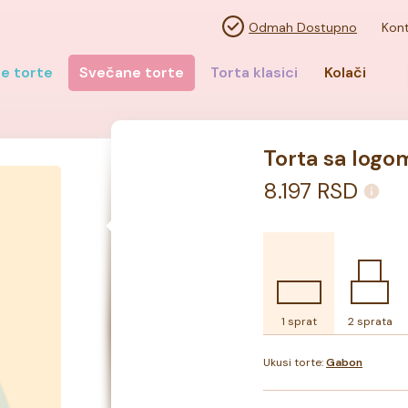
Odmah Dostupno
Kont
e torte
Svečane torte
Torta klasici
Kolači
Torta sa logo
8.197
RSD
1 sprat
2 sprata
Ukusi torte:
Gabon