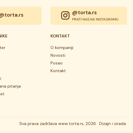
@torta.rs
@torta.rs
PRATI NAS NA INSTAGRAMU
NIKE
KONTAKT
ter
O kompaniji
Novosti
Posao
Kontakt
i
ana pitanja
tet
Sva prava zadržava
www.torta.rs, 2026 ·
Dizajn i izrada