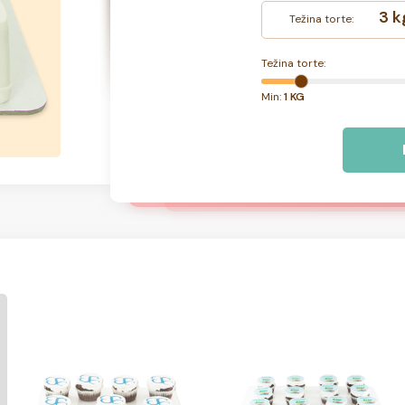
3 k
Težina torte:
Težina torte:
Min:
1 KG