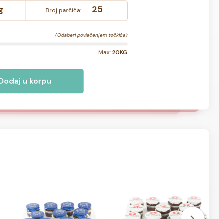
g
25
Broj parčića:
(Odaberi povlačenjem točkića)
Max:
20KG
Dodaj u korpu