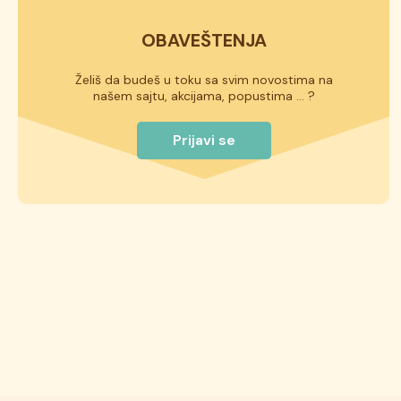
OBAVEŠTENJA
Želiš da budeš u toku sa svim novostima na
našem sajtu, akcijama, popustima ... ?
Prijavi se