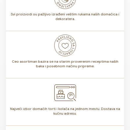
torte.
Svi proizvodi su pažljivo izrađeni veštim rukama naših domaćica i
dekoratera.
Ceo asortiman bazira se na starim proverenim receptima naših
baka i posebnom načinu pripreme.
Najveći izbor domaćih torti i kolača na jednom mestu. Dostava na
kućnu adresu.