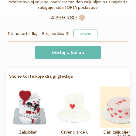
Poželite svojoj voljenoj osobi srećan dan zaljubljenih uz najslađe 
zalogaje naše TORTA poslastice!
4.399
RSD
Težina torte:
1kg
Broj parčića:
8
Izmeni
Dodaj u korpu
Slične torte koje drugi gledaju
Zaljubljeni
Crveno srce u
Dan zaljubljenih 