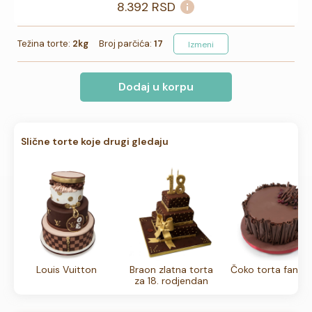
8.392
RSD
Težina torte:
2kg
Broj parčića:
17
Izmeni
Dodaj u korpu
Slične torte koje drugi gledaju
Louis Vuitton
Braon zlatna torta
Čoko torta fantaz
za 18. rodjendan