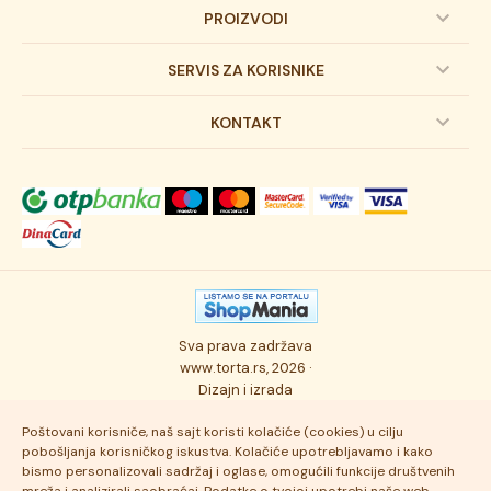
PROIZVODI
Dečije torte
SERVIS ZA KORISNIKE
Svadbene torte
Prijava na newsletter
KONTAKT
Svečane torte
Uslovi kupovine
O kompaniji
Torta klasici
Dostava robe
Novosti
Kolači
Autorska prava
Posao
Osmisli tortu
Politika privatnosti
Kontakt
Sva prava zadržava
Ukusi torti
Najčešće postavljana pitanja
www.torta.rs, 2026 ·
Dizajn i izrada
Tehnologija i kvalitet
Poštovani korisniče, naš sajt koristi kolačiće (cookies) u cilju
pobošljanja korisničkog iskustva. Kolačiće upotrebljavamo i kako
bismo personalizovali sadržaj i oglase, omogućili funkcije društvenih