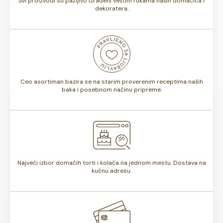
Svi proizvodi su pažljivo izrađeni veštim rukama naših domaćica i
dekoratera.
Ceo asortiman bazira se na starim proverenim receptima naših
baka i posebnom načinu pripreme.
Najveći izbor domaćih torti i kolača na jednom mestu. Dostava na
kućnu adresu.