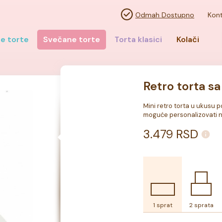
Odmah Dostupno
Kont
e torte
Svečane torte
Torta klasici
Kolači
Retro torta 
Mini retro torta u ukusu po 
moguće personalizovati n
3.479
RSD
1 sprat
2 sprata