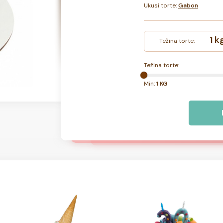
Ukusi torte:
Gabon
1 k
Težina torte:
Težina torte:
Min:
1 KG