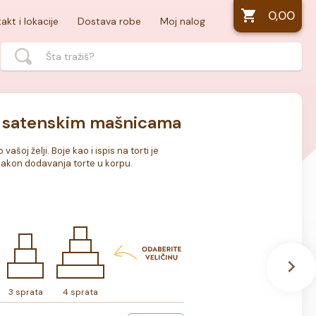
0,00
akt i lokacije
Dostava robe
Moj nalog
sa satenskim mašnicama
vašoj želji. Boje kao i ispis na torti je 
akon dodavanja torte u korpu.
3 sprata
4 sprata