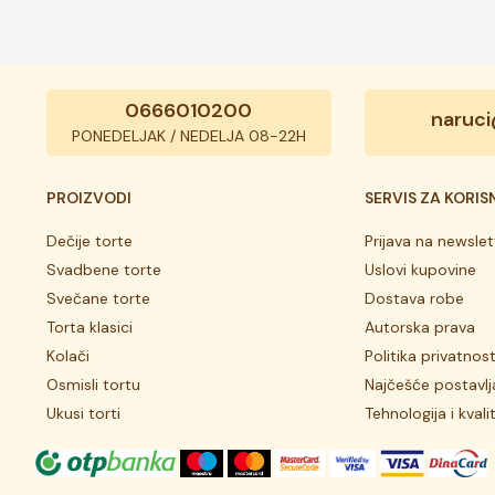
0666010200
naruci
PONEDELJAK / NEDELJA 08-22H
PROIZVODI
SERVIS ZA KORIS
Dečije torte
Prijava na newslet
Svadbene torte
Uslovi kupovine
Svečane torte
Dostava robe
Torta klasici
Autorska prava
Kolači
Politika privatnost
Osmisli tortu
Najčešće postavlj
Ukusi torti
Tehnologija i kvali