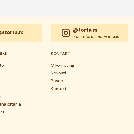
@torta.rs
@torta.rs
PRATI NAS NA INSTAGRAMU
NIKE
KONTAKT
ter
O kompaniji
Novosti
Posao
Kontakt
i
ana pitanja
tet