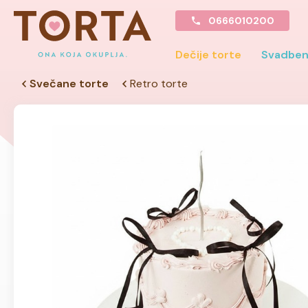
0666010200
Dečije torte
Svadben
Svečane torte
Retro torte