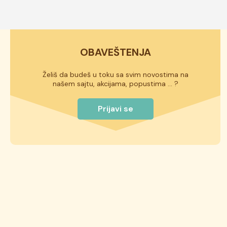
OBAVEŠTENJA
Želiš da budeš u toku sa svim novostima na
našem sajtu, akcijama, popustima ... ?
Prijavi se