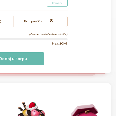
Izmeni
g
8
Broj parčića:
(Odaberi povlačenjem točkića)
Max:
20KG
Dodaj u korpu