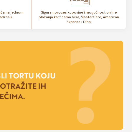
lača na jednom
Siguran proces kupovine i mogućnost online
adresu.
plaćanja karticama Visa, MasterCard, American
Express i Dina.