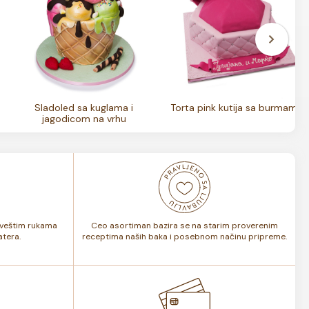
Sladoled sa kuglama i
Torta pink kutija sa burmama
jagodicom na vrhu
i veštim rukama
Ceo asortiman bazira se na starim proverenim
tera.
receptima naših baka i posebnom načinu pripreme.