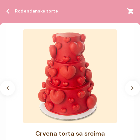
Rođendanske torte
Crvena torta sa srcima