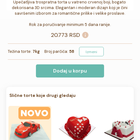
Upečatljiva trospratna torta u vatreno crvenoj boji, bogato 
dekorisana 3D srcima. Elegantan i moderan dizajn koji je čini 
savršenim izborom za romantične prilike i velike proslave.

Rok za poručivanje minimum 5 dana ranije.
20.773
RSD
Težina torte:
7kg
Broj parčića:
58
Izmeni
Dodaj u korpu
Slične torte koje drugi gledaju