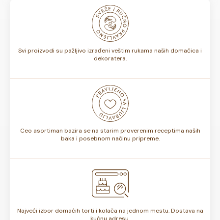
odnosno, da li sadrže voće ili ne, rok trajanja torte može
biti od 7 do 10 dana. Rok trajanja je istaknut na deklaraciji
torte.
Svi proizvodi su pažljivo izrađeni veštim rukama naših domaćica i
dekoratera.
Ceo asortiman bazira se na starim proverenim receptima naših
baka i posebnom načinu pripreme.
Najveći izbor domaćih torti i kolača na jednom mestu. Dostava na
kućnu adresu.