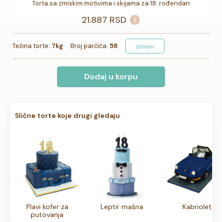
Torta sa zmiskim motivima i skijama za 18. rođendan
21.887
RSD
Težina torte:
7kg
Broj parčića:
58
Izmeni
Dodaj u korpu
Slične torte koje drugi gledaju
Plavi kofer za
Leptir mašna
Kabriolet
putovanja