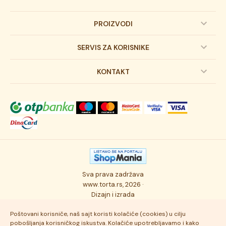
PROIZVODI
Dečije torte
SERVIS ZA KORISNIKE
Svadbene torte
Prijava na newsletter
KONTAKT
Svečane torte
Uslovi kupovine
O kompaniji
Torta klasici
Dostava robe
Novosti
Kolači
Autorska prava
Posao
Osmisli tortu
Politika privatnosti
Kontakt
Sva prava zadržava
Ukusi torti
Najčešće postavljana pitanja
www.torta.rs, 2026 ·
Dizajn i izrada
Tehnologija i kvalitet
Poštovani korisniče, naš sajt koristi kolačiće (cookies) u cilju
pobošljanja korisničkog iskustva. Kolačiće upotrebljavamo i kako