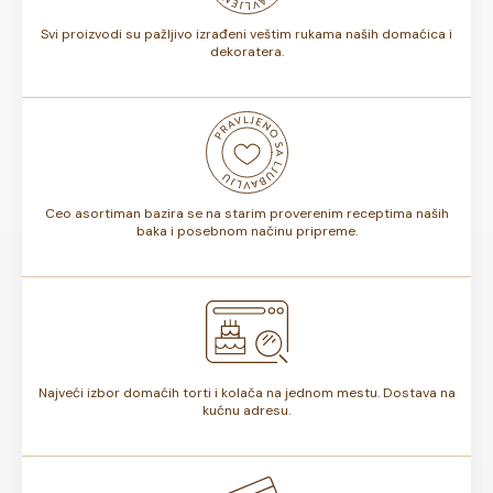
Svi proizvodi su pažljivo izrađeni veštim rukama naših domaćica i
dekoratera.
Ceo asortiman bazira se na starim proverenim receptima naših
baka i posebnom načinu pripreme.
Najveći izbor domaćih torti i kolača na jednom mestu. Dostava na
kućnu adresu.