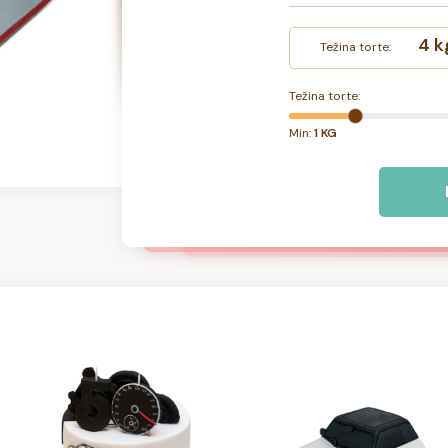
4 k
Težina torte:
Težina torte:
Min:
1 KG