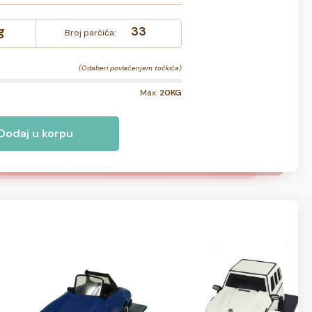
g
33
Broj parčića:
(Odaberi povlačenjem točkića)
Max:
20KG
Dodaj u korpu