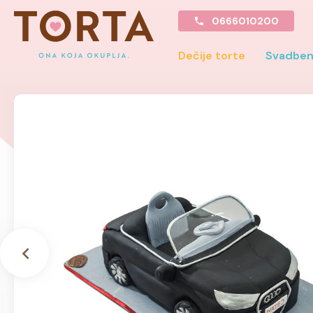
0666010200
Dečije torte
Svadben