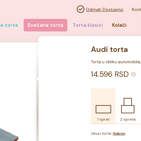
Odmah Dostupno
Kont
e torte
Svečane torte
Torta klasici
Kolači
Audi torta
Torta u obliku automobila,
14.596
RSD
1 sprat
2 sprata
Ukusi torte:
Gabon