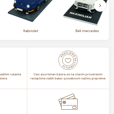
Kabriolet
Beli mercedes
i veštim rukama
Ceo asortiman bazira se na starim proverenim
tera.
receptima naših baka i posebnom načinu pripreme.