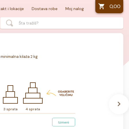
0,00
akt i lokacije
Dostava robe
Moj nalog
 minimalna kilaža 2 kg
3 sprata
4 sprata
Izmeni