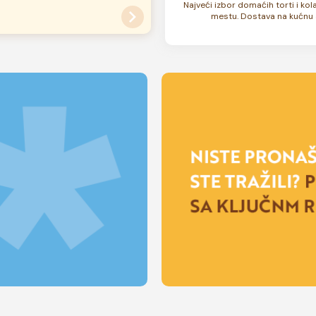
ati
ovde
.
Najveći izbor domaćih torti i ko
ana kao i celokupan sadržaj
mestu. Dostava na kućnu 
su zamrznute. U zavisnosti od
 rok trajanja torte može biti