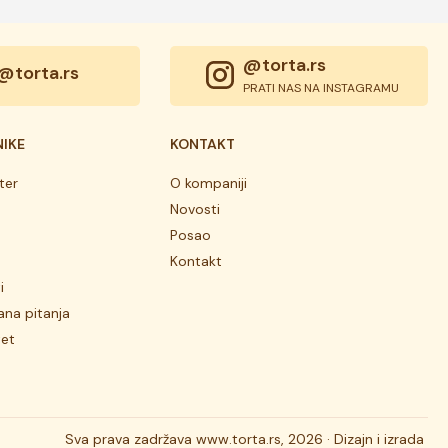
@torta.rs
@torta.rs
PRATI NAS NA INSTAGRAMU
NIKE
KONTAKT
ter
O kompaniji
Novosti
Posao
Kontakt
i
ana pitanja
tet
Sva prava zadržava
www.torta.rs, 2026 ·
Dizajn i izrada