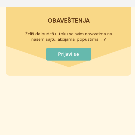
OBAVEŠTENJA
Želiš da budeš u toku sa svim novostima na
našem sajtu, akcijama, popustima ... ?
Prijavi se