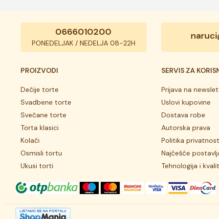
0666010200
naruci
PONEDELJAK / NEDELJA 08-22H
PROIZVODI
SERVIS ZA KORIS
Dečije torte
Prijava na newslet
Svadbene torte
Uslovi kupovine
Svečane torte
Dostava robe
Torta klasici
Autorska prava
Kolači
Politika privatnost
Osmisli tortu
Najčešće postavlj
Ukusi torti
Tehnologija i kvali