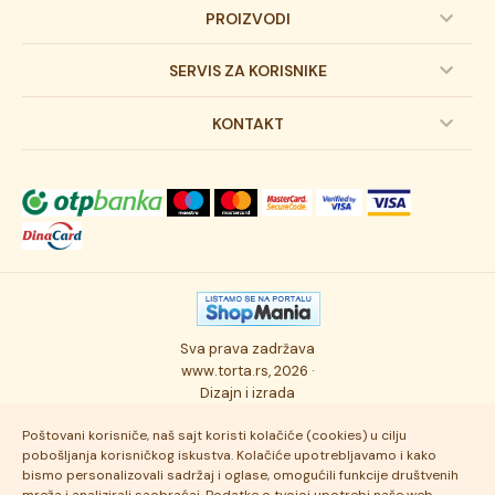
PROIZVODI
Dečije torte
SERVIS ZA KORISNIKE
Svadbene torte
Prijava na newsletter
KONTAKT
Svečane torte
Uslovi kupovine
O kompaniji
Torta klasici
Dostava robe
Novosti
Kolači
Autorska prava
Posao
Osmisli tortu
Politika privatnosti
Kontakt
Sva prava zadržava
Ukusi torti
Najčešće postavljana pitanja
www.torta.rs, 2026 ·
Dizajn i izrada
Tehnologija i kvalitet
Poštovani korisniče, naš sajt koristi kolačiće (cookies) u cilju
pobošljanja korisničkog iskustva. Kolačiće upotrebljavamo i kako
bismo personalizovali sadržaj i oglase, omogućili funkcije društvenih