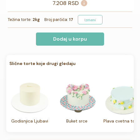
7.208
RSD
Težina torte:
2kg
Broj parčića:
17
Izmeni
Dodaj u korpu
Slične torte koje drugi gledaju
Godisnjica Ljubavi
Buket srce
Plava cvetna tort