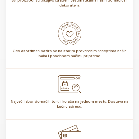
Svi proizvodi su pažljivo izrađeni veštim rukama naših domaćica i
dekoratera.
Ceo asortiman bazira se na starim proverenim receptima naših
baka i posebnom načinu pripreme.
Najveći izbor domaćih torti i kolača na jednom mestu. Dostava na
kućnu adresu.