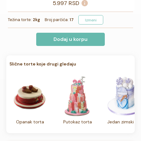
5.997
RSD
Težina torte:
2kg
Broj parčića:
17
Izmeni
Dodaj u korpu
Slične torte koje drugi gledaju
Opanak torta
Putokaz torta
Jedan zimski da