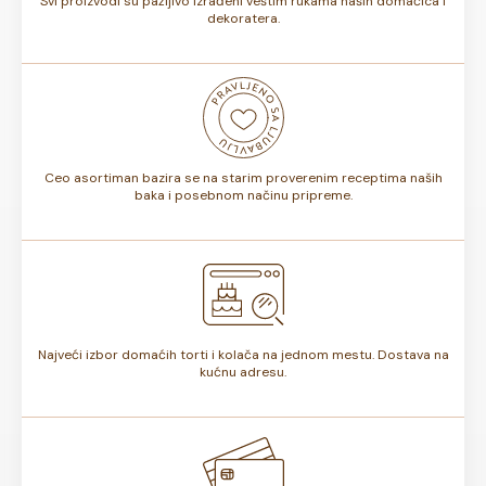
Svi proizvodi su pažljivo izrađeni veštim rukama naših domaćica i
dekoratera.
Ceo asortiman bazira se na starim proverenim receptima naših
baka i posebnom načinu pripreme.
Najveći izbor domaćih torti i kolača na jednom mestu. Dostava na
kućnu adresu.