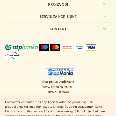
PROIZVODI
Dečije torte
SERVIS ZA KORISNIKE
Svadbene torte
Prijava na newsletter
KONTAKT
Svečane torte
Uslovi kupovine
O kompaniji
Torta klasici
Dostava robe
Novosti
Kolači
Autorska prava
Posao
Osmisli tortu
Politika privatnosti
Kontakt
Sva prava zadržava
Ukusi torti
Najčešće postavljana pitanja
www.torta.rs, 2026 ·
Dizajn i izrada
Tehnologija i kvalitet
Poštovani korisniče, naš sajt koristi kolačiće (cookies) u cilju
pobošljanja korisničkog iskustva. Kolačiće upotrebljavamo i kako
bismo personalizovali sadržaj i oglase, omogućili funkcije društvenih