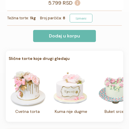
5.799
RSD
Težina torte:
1kg
Broj parčića:
8
Izmeni
Dodaj u korpu
Slične torte koje drugi gledaju
Cvetna torta
Kuma nije dugme
Buket srce