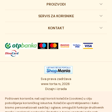
PROIZVODI
Dečije torte
SERVIS ZA KORISNIKE
Svadbene torte
Prijava na newsletter
KONTAKT
Svečane torte
Uslovi kupovine
O kompaniji
Torta klasici
Dostava robe
Novosti
Kolači
Autorska prava
Posao
Osmisli tortu
Politika privatnosti
Kontakt
Sva prava zadržava
Ukusi torti
Najčešće postavljana pitanja
www.torta.rs, 2026 ·
Dizajn i izrada
Tehnologija i kvalitet
Poštovani korisniče, naš sajt koristi kolačiće (cookies) u cilju
pobošljanja korisničkog iskustva. Kolačiće upotrebljavamo i kako
bismo personalizovali sadržaj i oglase, omogućili funkcije društvenih