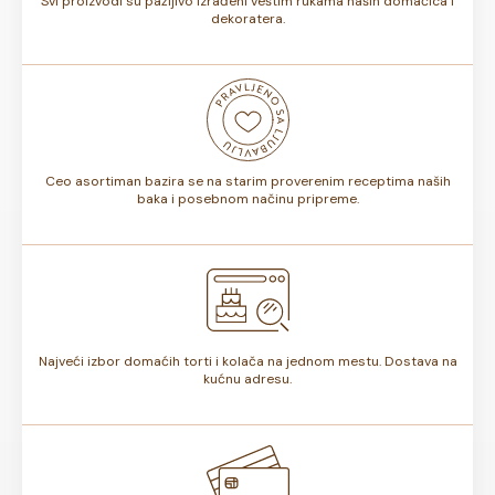
Svi proizvodi su pažljivo izrađeni veštim rukama naših domaćica i
dekoratera.
Ceo asortiman bazira se na starim proverenim receptima naših
baka i posebnom načinu pripreme.
Najveći izbor domaćih torti i kolača na jednom mestu. Dostava na
kućnu adresu.