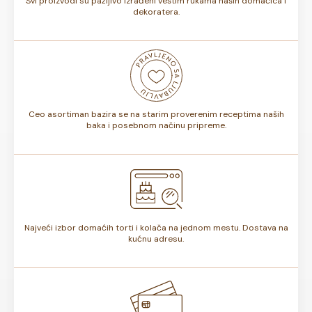
Svi proizvodi su pažljivo izrađeni veštim rukama naših domaćica i
dekoratera.
Ceo asortiman bazira se na starim proverenim receptima naših
baka i posebnom načinu pripreme.
Najveći izbor domaćih torti i kolača na jednom mestu. Dostava na
kućnu adresu.