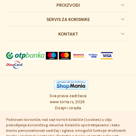
PROIZVODI
Dečije torte
SERVIS ZA KORISNIKE
Svadbene torte
Prijava na newsletter
KONTAKT
Svečane torte
Uslovi kupovine
O kompaniji
Torta klasici
Dostava robe
Novosti
Kolači
Autorska prava
Posao
Osmisli tortu
Politika privatnosti
Kontakt
Sva prava zadržava
Ukusi torti
Najčešće postavljana pitanja
www.torta.rs, 2026 ·
Dizajn i izrada
Tehnologija i kvalitet
Poštovani korisniče, naš sajt koristi kolačiće (cookies) u cilju
pobošljanja korisničkog iskustva. Kolačiće upotrebljavamo i kako
bismo personalizovali sadržaj i oglase, omogućili funkcije društvenih