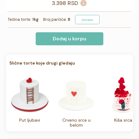
3.398
RSD
Težina torte:
1kg
Broj parčića:
8
Izmeni
Dodaj u korpu
Slične torte koje drugi gledaju
Put ljubavi
Crveno srce u
Kiša srca
belom