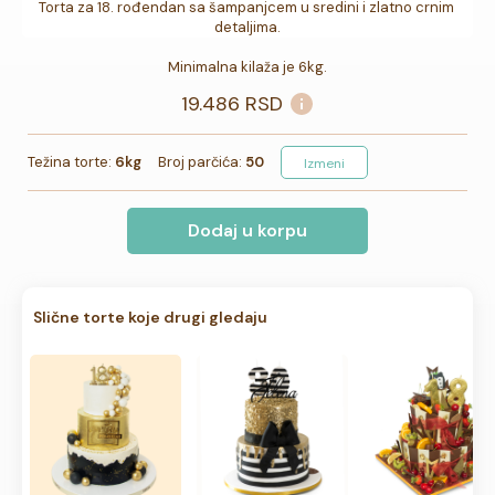
Torta za 18. rođendan sa šampanjcem u sredini i zlatno crnim 
detaljima.

Minimalna kilaža je 6kg.
19.486
RSD
Težina torte:
6kg
Broj parčića:
50
Izmeni
Dodaj u korpu
Slične torte koje drugi gledaju