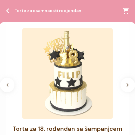
Torte za osamnaesti rodjendan
Torta za 18. rođendan sa šampanjcem