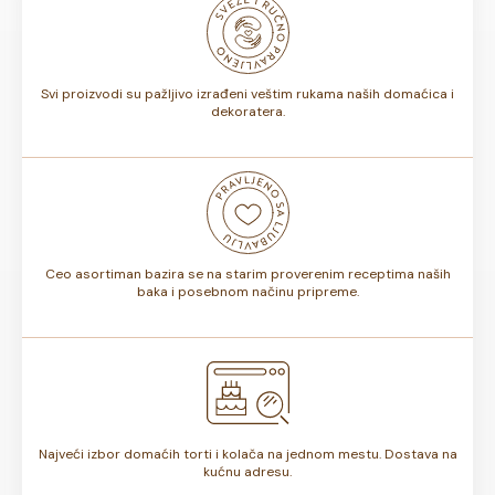
biti od 7 do 10 dana. Rok trajanja je istaknut na deklaraciji
torte.
Svi proizvodi su pažljivo izrađeni veštim rukama naših domaćica i
dekoratera.
Ceo asortiman bazira se na starim proverenim receptima naših
baka i posebnom načinu pripreme.
Najveći izbor domaćih torti i kolača na jednom mestu. Dostava na
kućnu adresu.