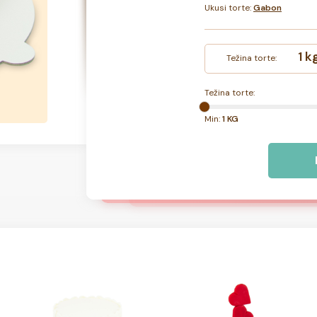
Ukusi torte:
Gabon
1 k
Težina torte:
Težina torte:
Min:
1 KG