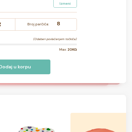
Izmeni
g
8
Broj parčića:
(Odaberi povlačenjem točkića)
Max:
20KG
Dodaj u korpu