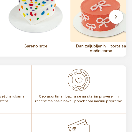
Šareno srce
Dan zaljubljenih - torta sa
mašnicama
i veštim rukama
Ceo asortiman bazira se na starim proverenim
tera.
receptima naših baka i posebnom načinu pripreme.