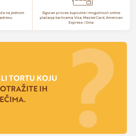
lača na jednom
Siguran proces kupovine i mogućnost online
adresu.
plaćanja karticama Visa, MasterCard, American
Express i Dina.