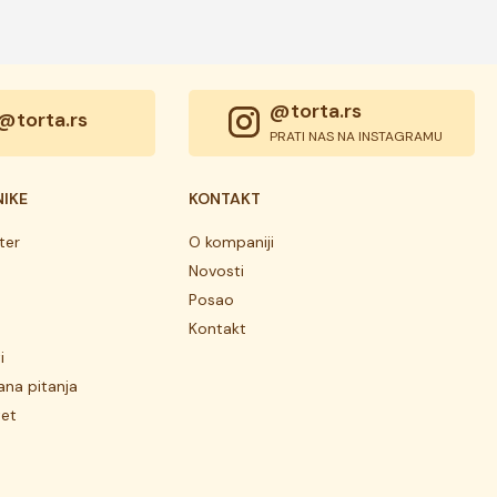
@torta.rs
@torta.rs
PRATI NAS NA INSTAGRAMU
NIKE
KONTAKT
ter
O kompaniji
Novosti
Posao
Kontakt
i
ana pitanja
tet