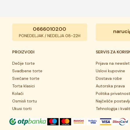
0666010200
naruci
PONEDELJAK / NEDELJA 08-22H
PROIZVODI
SERVIS ZA KORIS
Dečije torte
Prijava na newslet
Svadbene torte
Uslovi kupovine
Svečane torte
Dostava robe
Torta klasici
Autorska prava
Kolači
Politika privatnost
Osmisli tortu
Najčešće postavlj
Ukusi torti
Tehnologija i kvali