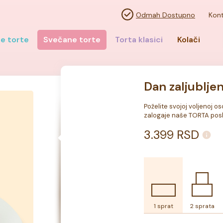
Odmah Dostupno
Kont
e torte
Svečane torte
Torta klasici
Kolači
Dan zaljubljen
Poželite svojoj voljenoj o
zalogaje naše TORTA posl
3.399
RSD
1 sprat
2 sprata