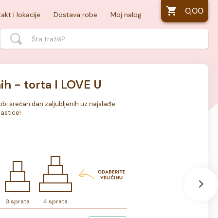
0,00
akt i lokacije
Dostava robe
Moj nalog
ih - torta I LOVE U
sobi srećan dan zaljubljenih uz najslađe 
astice!
3 sprata
4 sprata