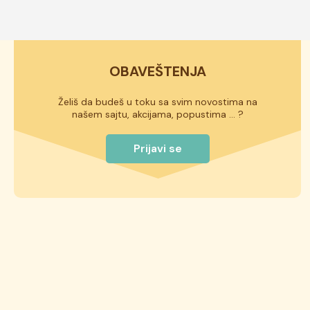
OBAVEŠTENJA
Želiš da budeš u toku sa svim novostima na
našem sajtu, akcijama, popustima ... ?
Prijavi se