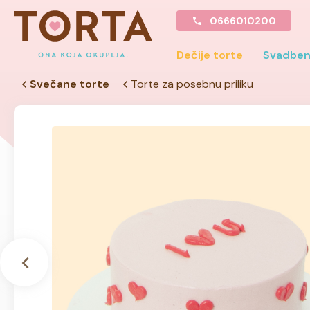
0666010200
Dečije torte
Svadben
Svečane torte
Torte za posebnu priliku