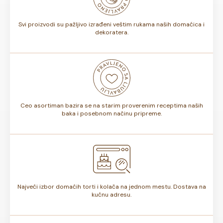
torte.
Svi proizvodi su pažljivo izrađeni veštim rukama naših domaćica i
dekoratera.
Ceo asortiman bazira se na starim proverenim receptima naših
baka i posebnom načinu pripreme.
Najveći izbor domaćih torti i kolača na jednom mestu. Dostava na
kućnu adresu.