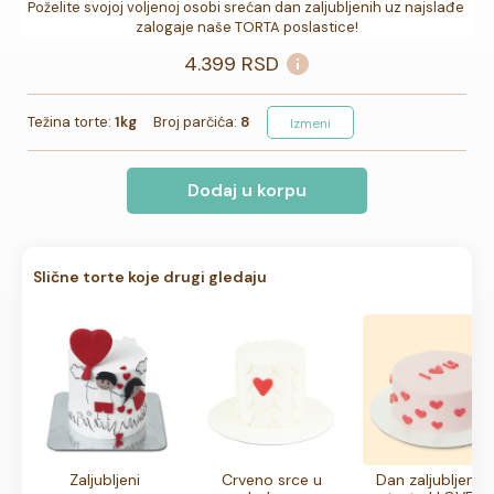
Poželite svojoj voljenoj osobi srećan dan zaljubljenih uz najslađe 
zalogaje naše TORTA poslastice!
4.399
RSD
Težina torte:
1kg
Broj parčića:
8
Izmeni
Dodaj u korpu
Slične torte koje drugi gledaju
Zaljubljeni
Crveno srce u
Dan zaljubljenih 