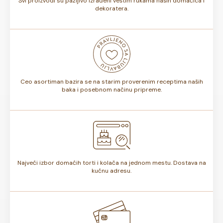
Svi proizvodi su pažljivo izrađeni veštim rukama naših domaćica i
dekoratera.
Ceo asortiman bazira se na starim proverenim receptima naših
baka i posebnom načinu pripreme.
Najveći izbor domaćih torti i kolača na jednom mestu. Dostava na
kućnu adresu.