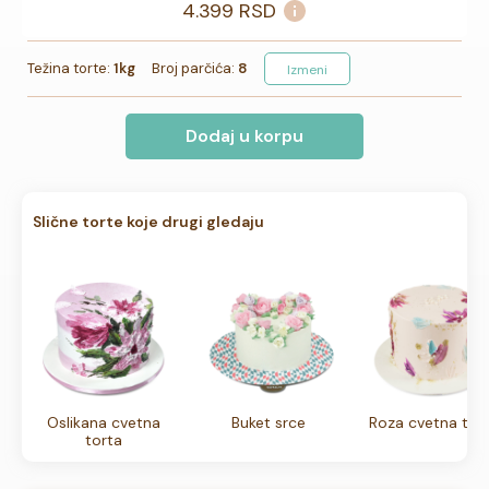
4.399
RSD
Težina torte:
1kg
Broj parčića:
8
Izmeni
Dodaj u korpu
Slične torte koje drugi gledaju
Oslikana cvetna
Buket srce
Roza cvetna tor
torta