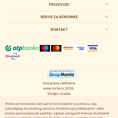
PROIZVODI
Dečije torte
SERVIS ZA KORISNIKE
Svadbene torte
Prijava na newsletter
KONTAKT
Svečane torte
Uslovi kupovine
O kompaniji
Torta klasici
Dostava robe
Novosti
Kolači
Autorska prava
Posao
Osmisli tortu
Politika privatnosti
Kontakt
Sva prava zadržava
Ukusi torti
Najčešće postavljana pitanja
www.torta.rs, 2026 ·
Dizajn i izrada
Tehnologija i kvalitet
Poštovani korisniče, naš sajt koristi kolačiće (cookies) u cilju
pobošljanja korisničkog iskustva. Kolačiće upotrebljavamo i kako
bismo personalizovali sadržaj i oglase, omogućili funkcije društvenih