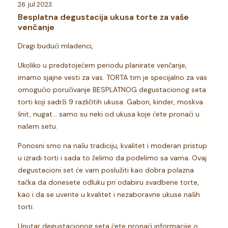
26. jul 2023.
Besplatna degustacija ukusa torte za vaše
venčanje
Dragi budući mladenci,
Ukoliko u predstojećem periodu planirate venčanje,
imamo sjajne vesti za vas. TORTA tim je specijalno za vas
omogućio poručivanje BESPLATNOG degustacionog seta
torti koji sadrži 9 različitih ukusa. Gabon, kinder, moskva
šnit, nugat... samo su neki od ukusa koje ćete pronaći u
našem setu.
Ponosni smo na našu tradiciju, kvalitet i moderan pristup
u izradi torti i sada to želimo da podelimo sa vama. Ovaj
degustacioni set će vam poslužiti kao dobra polazna
tačka da donesete odluku pri odabiru svadbene torte,
kao i da se uverite u kvalitet i nezaboravne ukuse naših
torti.
Unutar degustacionog seta ćete pronaći informacije o