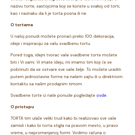
nazivu torte, sastojcima koji se koriste u svakoj od torti,
kao i naznaku da li je torta posna ili ne.
O tortama
U našoj ponudi možete pronaći preko 100 dekoracija,
ideje i inspiraciju za vašu svadbenu tortu.
Pored toga, idejni tvorac vaše svadbene torte možete
biti i Vi sami. Vi imate ideju, mi imamo tim koji će se
pobrinuti da se ostvare sve vaše želje. To možete uraditi
putem jednostavne forme na našem sajtu ili u direktnom
kontaktu sa našim prodajnim timom.
Svadbene torte iz naše ponude pogledajte
ovde
.
O pristupu
TORTA tim ulaže veliki trud kako bi realizovao sve vaše
zamisli i kako bi torta stigla na pravom mesto, u pravo
vreme, u nepromenjenoj formi. Vodimo računa o