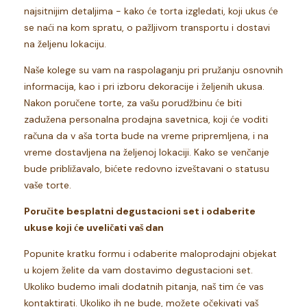
najsitnijim detaljima - kako će torta izgledati, koji ukus će
se naći na kom spratu, o pažljivom transportu i dostavi
na željenu lokaciju.
Naše kolege su vam na raspolaganju pri pružanju osnovnih
informacija, kao i pri izboru dekoracije i željenih ukusa.
Nakon poručene torte, za vašu porudžbinu će biti
zadužena personalna prodajna savetnica, koji će voditi
računa da v aša torta bude na vreme pripremljena, i na
vreme dostavljena na željenoj lokaciji. Kako se venčanje
bude približavalo, bićete redovno izveštavani o statusu
vaše torte.
Poručite besplatni degustacioni set i odaberite
ukuse koji će uveličati vaš dan
Popunite kratku formu i odaberite maloprodajni objekat
u kojem želite da vam dostavimo degustacioni set.
Ukoliko budemo imali dodatnih pitanja, naš tim će vas
kontaktirati. Ukoliko ih ne bude, možete očekivati vaš