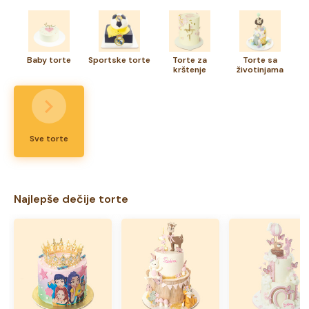
stoga TORTA nudi iz svog asortimana dečije
torte za krštenja
.
Životinjska carstva igraju posebnu ulogu u odrastanju svakog
deteta. Naša ponuda
torti sa životinjama
oduševiće sve
klince. A dečaci ne bi bili dečaci da ne požele
tortu sa
Baby torte
Sportske torte
Torte za
Torte sa
autićima ili kamionima
i bez muke pronađite
krštenje
torte za blizance
životinjama
koje TORTA pravi. Svaka vaša zamisao može postati
stvarnost, a zaposleni iz torte će vam pomoći u odabiru
najlepših torti za vaše mališane.
Sve torte
Najlepše dečije torte