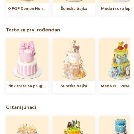
K-POP Demon Hunters torta
Šumska bajka
Meda i roze lepti
Torte za prvi rođendan
Pink torta sa prugama i tufnama
Šumska bajka
Crtani junaci