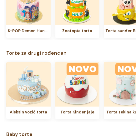
K-POP Demon Hunters torta
Zootopia torta
Torte za drugi rođendan
Aleksin vozić torta
Torta Kinder jaje
Torta zekina kuć
Baby torte