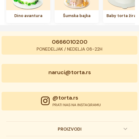
Dino avantura
Šumska bajka
Baby torta žiraf
0666010200
PONEDELJAK / NEDELJA 08-22H
naruci@torta.rs
@torta.rs
PRATI NAS NA INSTAGRAMU
PROIZVODI