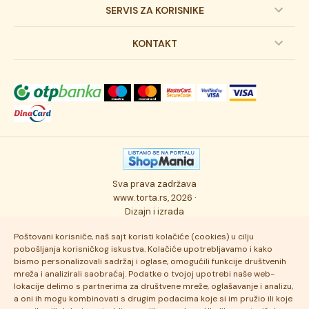
Dečije torte
SERVIS ZA KORISNIKE
Svadbene torte
Prijava na newsletter
KONTAKT
Svečane torte
Uslovi kupovine
O kompaniji
Torta klasici
Dostava robe
Novosti
Kolači
Autorska prava
Posao
Osmisli tortu
Politika privatnosti
Kontakt
Sva prava zadržava
Ukusi torti
Najčešće postavljana pitanja
www.torta.rs, 2026 ·
Dizajn i izrada
Tehnologija i kvalitet
Poštovani korisniče, naš sajt koristi kolačiće (cookies) u cilju
pobošljanja korisničkog iskustva. Kolačiće upotrebljavamo i kako
bismo personalizovali sadržaj i oglase, omogućili funkcije društvenih
mreža i analizirali saobraćaj. Podatke o tvojoj upotrebi naše web-
lokacije delimo s partnerima za društvene mreže, oglašavanje i analizu,
a oni ih mogu kombinovati s drugim podacima koje si im pružio ili koje