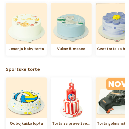
Jesenja baby torta
Vukov 5. mesec
Sportske torte
Odbojkaška lopta
Torta za prave Zvezdaše