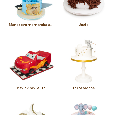
Manetova mornarska avantura
Jezic
Pavlov prvi auto
Torta slonče