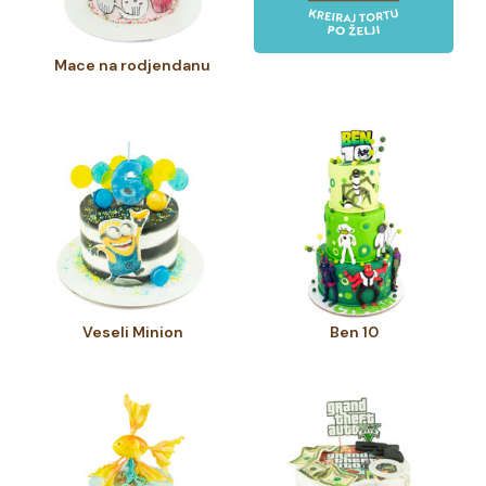
Mace na rodjendanu
Veseli Minion
Ben 10