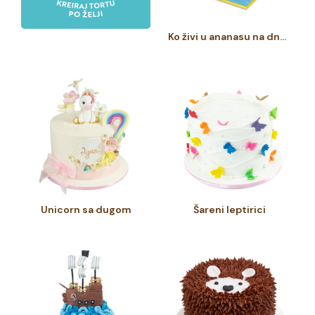
Ko živi u ananasu na dnu mora
Unicorn sa dugom
Šareni leptirici