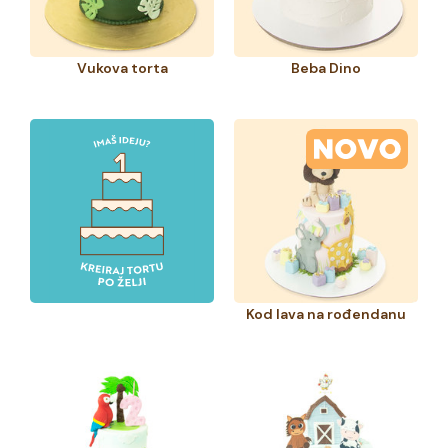
Vukova torta
Beba Dino
Kod lava na rođendanu