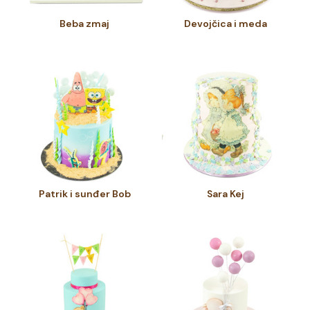
Beba zmaj
Devojčica i meda
Patrik i sunđer Bob
Sara Kej