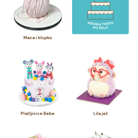
Maca i klupko
Plačljivice Bebe
Lila jež