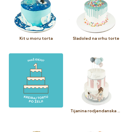
Kit u moru torta
Sladoled na vrhu torte
Tijanina rodjendanska torta