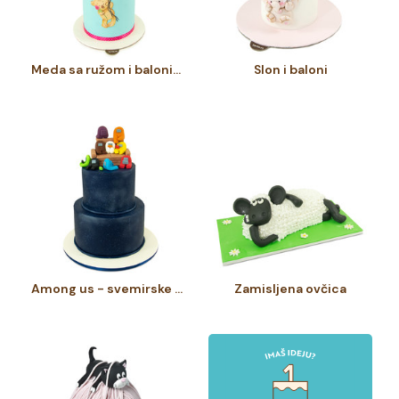
Meda sa ružom i balonima
Slon i baloni
Among us - svemirske varalice
Zamisljena ovčica