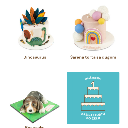
Dinosaurus
Šarena torta sa dugom
Pospanko