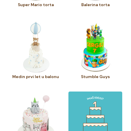
Super Mario torta
Balerina torta
Medin prvi let u balonu
Stumble Guys