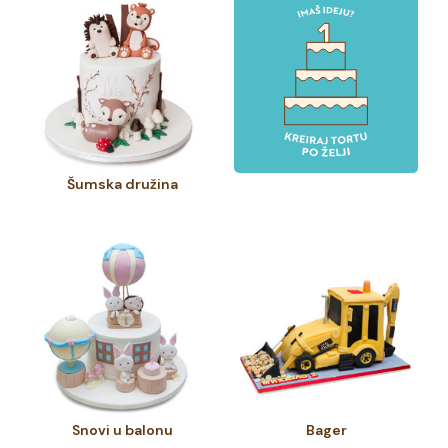
Šumska družina
Snovi u balonu
Bager