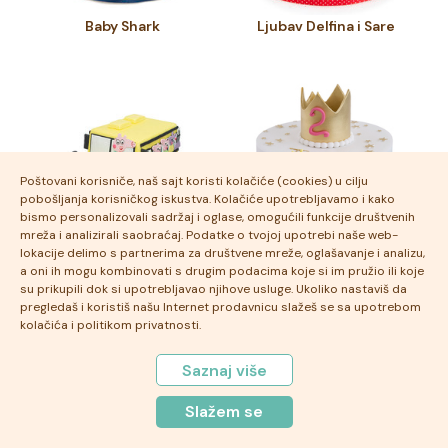
Baby Shark
Ljubav Delfina i Sare
Poštovani korisniče, naš sajt koristi kolačiće (cookies) u cilju
pobošljanja korisničkog iskustva. Kolačiće upotrebljavamo i kako
bismo personalizovali sadržaj i oglase, omogućili funkcije društvenih
mreža i analizirali saobraćaj. Podatke o tvojoj upotrebi naše web-
lokacije delimo s partnerima za društvene mreže, oglašavanje i analizu,
a oni ih mogu kombinovati s drugim podacima koje si im pružio ili koje
School bus
Kraljica Pepa
su prikupili dok si upotrebljavao njihove usluge. Ukoliko nastaviš da
pregledaš i koristiš našu Internet prodavnicu slažeš se sa upotrebom
kolačića i politikom privatnosti.
Saznaj više
Slažem se