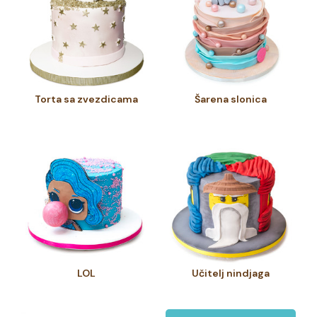
Torta sa zvezdicama
Šarena slonica
LOL
Učitelj nindjaga