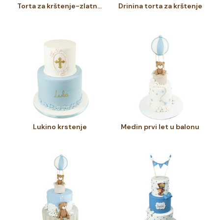
Torta za krštenje-zlatni krst
Drinina torta za krštenje
Lukino krstenje
Medin prvi let u balonu