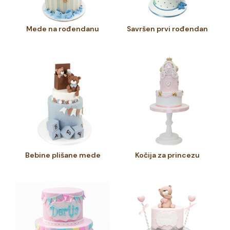
Mede na rođendanu
Savršen prvi rođendan
Bebine plišane mede
Kočija za princezu