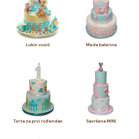
Lukin vozić
Meda balerina
Torta za prvi rođendan
Savršena MINI