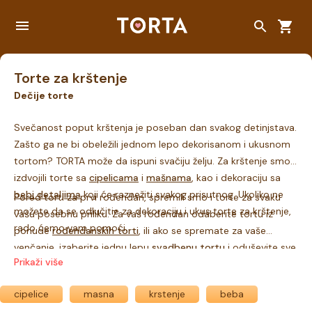
Torte za krštenje
Dečije torte
Svečanost poput krštenja je poseban dan svakog detinjstava.
Zašto ga ne bi obeležili jednom lepo dekorisanom i ukusnom
tortom? TORTA može da ispuni svačiju želju. Za krštenje smo
izdvojili torte sa
cipelicama
i
mašnama
, kao i dekoraciju sa
bebi detaljima
koji će raznežiti svakog prisutnog. Ukoliko ne
Pored torti za prvi rođendan, spremili smo i torte za svaku
možete da se odlučitie za dekoraciju i ukus torte za krštenje,
vašu posebnu priliku. Za vaš rođendan odaberite tortu iz
rado ćemo vam pomoći.
ponude
rođendanskih torti
, ili ako se spremate za vaše
venčanje, izaberite jednu lepu
svadbenu tortu
i oduševite sve
Prikaži više
goste. Izrazite ljubav prema nekome i poručite tortu iz
love
kolekcije
. Svaku vašu zamisao TORTA će ostvariti.
cipelice
masna
krstenje
beba