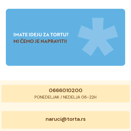
0666010200
PONEDELJAK / NEDELJA 08-22H
naruci@torta.rs