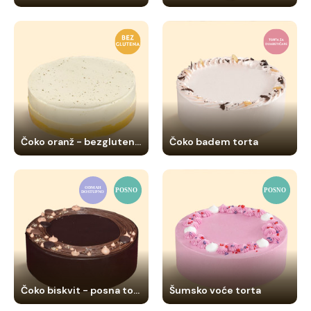
Čoko oranž - bezglutenska torta
Čoko badem torta
Čoko biskvit - posna torta
Šumsko voće torta