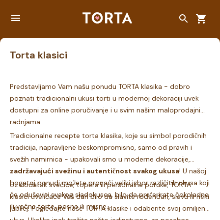
Torta klasici
Predstavljamo Vam našu ponudu TORTA klasika - dobro
poznati tradicionalni ukusi torti u modernoj dekoraciji uvek
dostupni za online poručivanje i u svim našim maloprodajnim
radnjama.
Tradicionalne recepte torta klasika, koje su simbol porodičnih
tradicija, napravljene beskompromisno, samo od pravih i
svežih namirnica - upakovali smo u moderne dekoracije,
zadržavajući svežinu i autentičnost svakog ukusa
! U našoj
bogatoj ponudi možete pronaći veliki izbor različitih ukusa koji
Uz dodatak svećice, topera ili personalne poruke, TORTA
će oduševiti svakog sladokusca, bilo da preferirate čokoladne
klasici uveličaće Vaš dan bilo da slavite rođendan, slavu ili neki
ili voćne torte, posne ili mrsne.
jubilej! Pogledajte naše TORTA klasike i odaberite svoj omiljeni