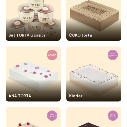
Set TORTA u čašici
ČOKO torta
ANA TORTA
Kinder