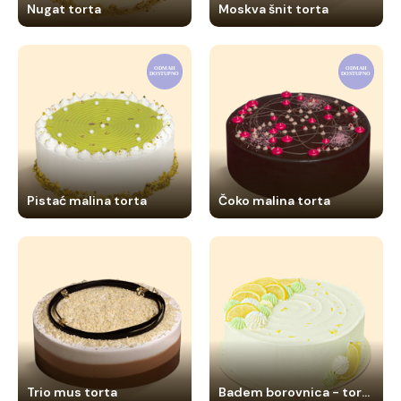
Nugat torta
Moskva šnit torta
Pistać malina torta
Čoko malina torta
Trio mus torta
Badem borovnica - torta bez dodatog šećera