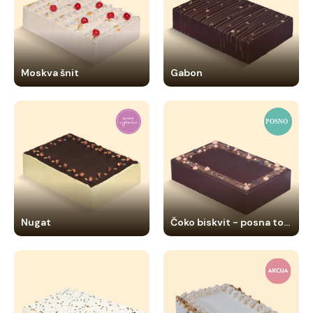
Moskva šnit
Gabon
Nugat
Čoko biskvit - posna torta