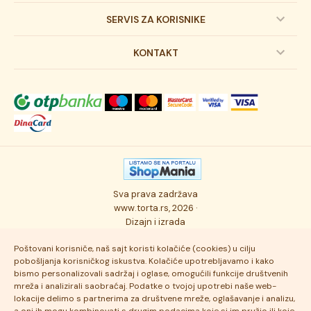
Dečije torte
SERVIS ZA KORISNIKE
Svadbene torte
Prijava na newsletter
KONTAKT
Svečane torte
Uslovi kupovine
O kompaniji
Torta klasici
Dostava robe
Novosti
Kolači
Autorska prava
Posao
Osmisli tortu
Politika privatnosti
Kontakt
Sva prava zadržava
Ukusi torti
Najčešće postavljana pitanja
www.torta.rs, 2026 ·
Dizajn i izrada
Tehnologija i kvalitet
Poštovani korisniče, naš sajt koristi kolačiće (cookies) u cilju
pobošljanja korisničkog iskustva. Kolačiće upotrebljavamo i kako
bismo personalizovali sadržaj i oglase, omogućili funkcije društvenih
mreža i analizirali saobraćaj. Podatke o tvojoj upotrebi naše web-
lokacije delimo s partnerima za društvene mreže, oglašavanje i analizu,