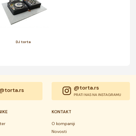
DJ torta
@torta.rs
@torta.rs
PRATI NAS NA INSTAGRAMU
NIKE
KONTAKT
ter
O kompaniji
Novosti