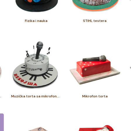
Fizika i nauka
STIHL testera
dnog tatu
Muzička torta sa mikrofonom
Mikrofon torta