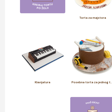
Torta za majstora
Klavijatura
Posebna torta za je