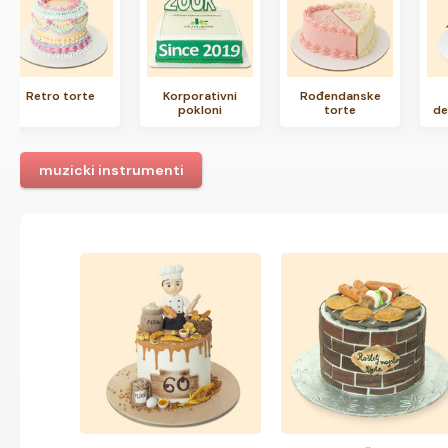
Retro torte
Korporativni
Rođendanske
pokloni
torte
de
muzicki instrumenti