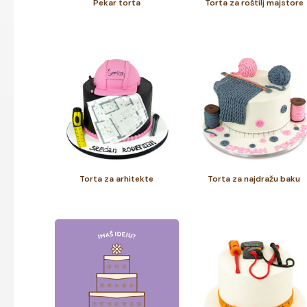
Pekar torta
Torta za roštilj majstore
Torta za arhitekte
Torta za najdražu baku