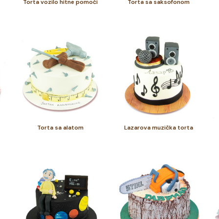
Torta vozilo hitne pomoći
Torta sa saksofonom
Torta sa alatom
Lazarova muzička torta