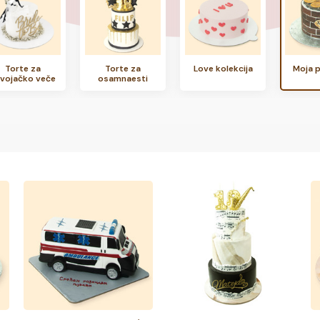
Torte za
Torte za
Love kolekcija
Moja p
vojačko veče
osamnaesti
rodjendan