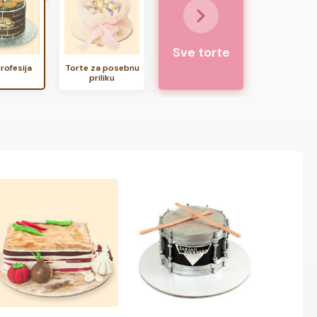
Sve torte
rofesija
Torte za posebnu
priliku