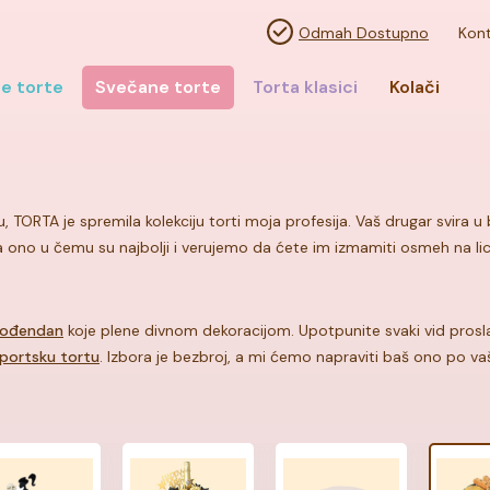
Odmah Dostupno
Kont
e torte
Svečane torte
Torta klasici
Kolači
slu, TORTA je spremila kolekciju torti moja profesija. Vaš drugar svira
ono u čemu su najbolji i verujemo da ćete im izmamiti osmeh na lice.
 rođendan
koje plene divnom dekoracijom. Upotpunite svaki vid pros
portsku tortu
. Izbora je bezbroj, a mi ćemo napraviti baš ono po vašo