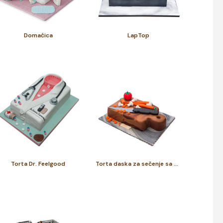
Domaćica
LapTop
Torta Dr. Feelgood
Torta daska za sečenje sa povrćem