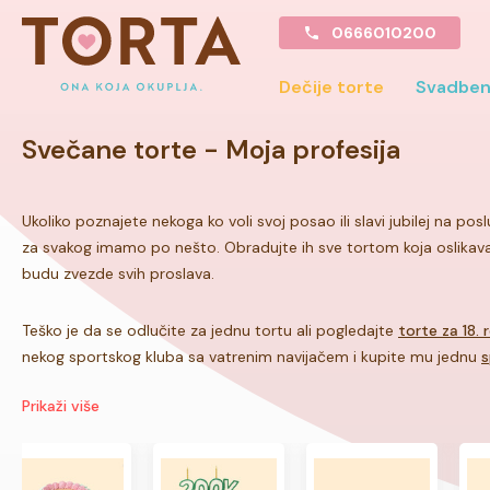
0666010200
Dečije torte
Svadben
Svečane torte
- Moja profesija
Ukoliko poznajete nekoga ko voli svoj posao ili slavi jubilej na po
za svakog imamo po nešto. Obradujte ih sve tortom koja oslikava 
budu zvezde svih proslava.
Teško je da se odlučite za jednu tortu ali pogledajte
torte za 18.
nekog sportskog kluba sa vatrenim navijačem i kupite mu jednu
s
Prikaži više