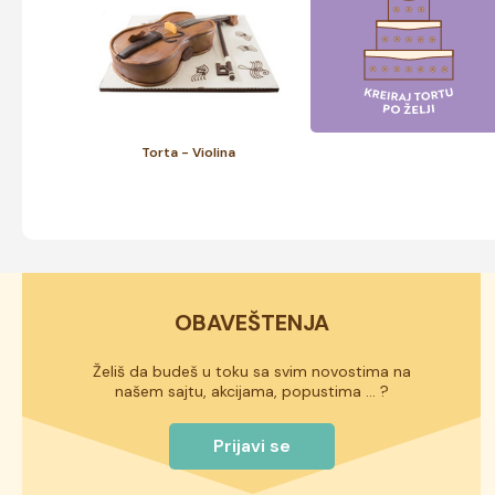
Torta - Violina
OBAVEŠTENJA
Želiš da budeš u toku sa svim novostima na
našem sajtu, akcijama, popustima ... ?
Prijavi se