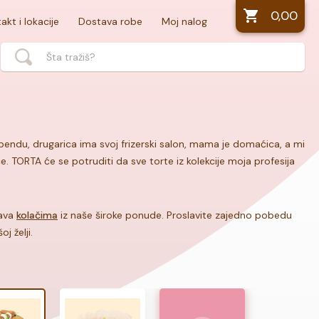
0,00
akt i lokacije
Dostava robe
Moj nalog
 u bendu, drugarica ima svoj frizerski salon, mama je domaćica, a mi
 TORTA će se potruditi da sve torte iz kolekcije moja profesija
lava
kolačima
iz naše široke ponude. Proslavite zajedno pobedu
j želji.