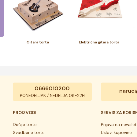
Gitara torta
Električna gitara torta
0666010200
naruci
PONEDELJAK / NEDELJA 08-22H
PROIZVODI
SERVIS ZA KORIS
Dečije torte
Prijava na newslet
Svadbene torte
Uslovi kupovine