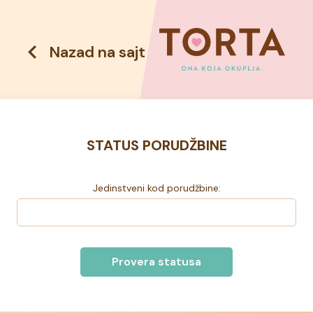
Nazad na sajt
STATUS PORUDŽBINE
Jedinstveni kod porudžbine:
Provera statusa